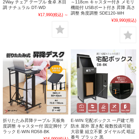
2Way チェア テーブル 食卓 木目
～118cm キャスター付き メモリ
調 ナチュラル DT-WD
機能付 USBポート付き 昇降 高さ
調整 角度調整 SDE120-WH
¥17,990
(税込)
～
¥39,990
(税込)
折りたたみ昇降テーブル 天板角
E-WIN 宅配ボックス 一戸建て用
度調整 キャスター付 固定脚付 ブ
防水 屋外 置き配 複数投函可能
ラック E-WIN RD58-BK
大容量 組立不要 ダイヤル式 暗証
番号 ブラック 黒
¥16,990
(税込)