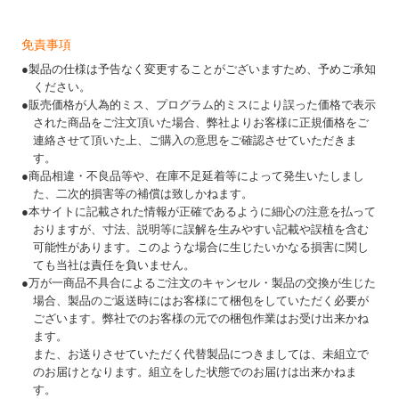
免責事項
●製品の仕様は予告なく変更することがございますため、予めご承知
ください。
●販売価格が人為的ミス、プログラム的ミスにより誤った価格で表示
された商品をご注文頂いた場合、弊社よりお客様に正規価格をご
連絡させて頂いた上、ご購入の意思をご確認させていただきま
す。
●商品相違・不良品等や、在庫不足延着等によって発生いたしまし
た、二次的損害等の補償は致しかねます。
●本サイトに記載された情報が正確であるように細心の注意を払って
おりますが、寸法、説明等に誤解を生みやすい記載や誤植を含む
可能性があります。このような場合に生じたいかなる損害に関し
ても当社は責任を負いません。
●万が一商品不具合によるご注文のキャンセル・製品の交換が生じた
場合、製品のご返送時にはお客様にて梱包をしていただく必要が
ございます。弊社でのお客様の元での梱包作業はお受け出来かね
ます。
また、お送りさせていただく代替製品につきましては、未組立で
のお届けとなります。組立をした状態でのお届けは出来かねま
す。