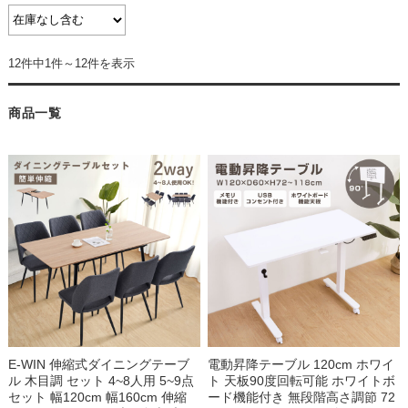
12件中1件～12件を表示
商品一覧
E-WIN 伸縮式ダイニングテーブ
電動昇降テーブル 120cm ホワイ
ル 木目調 セット 4~8人用 5~9点
ト 天板90度回転可能 ホワイトボ
セット 幅120cm 幅160cm 伸縮
ード機能付き 無段階高さ調節 72