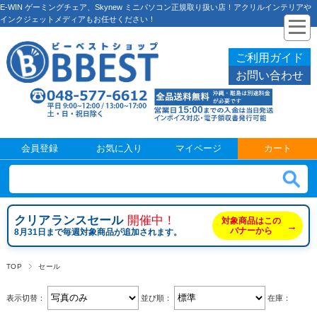
E-WIN ゲーミングチェア、Skynew ミニパソコン正規取り扱い店！アクリルインテリアや
インクジェットメディアもお任せください！
ご利用ガイド
お問い合わせ
会員登録
お気に入り
マイページ
カート
クリアランスセール
開催中！
対象商品はこの
→
バナーから
8月31日まで毎週対象商品が追加されます。
TOP
セール
表示切替：
並び順：
在庫：