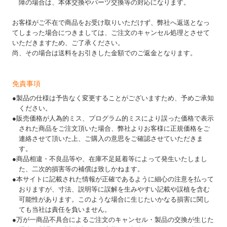
障の場合は、本体交換やパーツ交換等の対応になります。
お客様がご不在で商品をお受け取りいただけず、弊社へ返送となっ
てしまった場合につきましては、ご注文のキャンセル処理とさせて
いただきますため、ご了承ください。
尚、その場合は送料をお引きした金額でのご返金となります。
免責事項
●製品の仕様は予告なく変更することがございますため、予めご承知
ください。
●販売価格が人為的ミス、プログラム的ミスにより誤った価格で表示
された商品をご注文頂いた場合、弊社よりお客様に正規価格をご
連絡させて頂いた上、ご購入の意思をご確認させていただきま
す。
●商品相違・不良品等や、在庫不足延着等によって発生いたしまし
た、二次的損害等の補償は致しかねます。
●本サイトに記載された情報が正確であるように細心の注意を払って
おりますが、寸法、説明等に誤解を生みやすい記載や誤植を含む
可能性があります。このような場合に生じたいかなる損害に関し
ても当社は責任を負いません。
●万が一商品不具合によるご注文のキャンセル・製品の交換が生じた