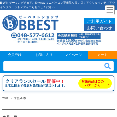
E-WIN ゲーミングチェア、Skynew ミニパソコン正規取り扱い店！アクリルインテリアや
インクジェットメディアもお任せください！
ご利用ガイド
お問い合わせ
会員登録
お気に入り
マイページ
カート
クリアランスセール
開催中！
対象商品はこの
→
バナーから
8月31日まで毎週対象商品が追加されます。
TOP
背景紙/布