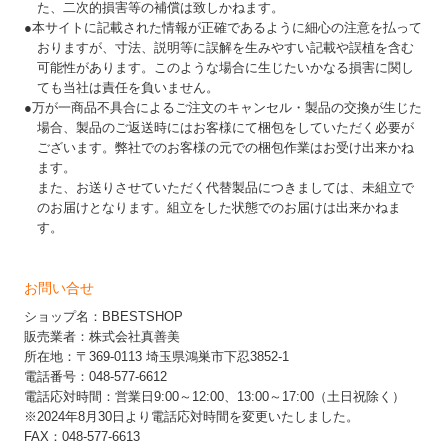
た、二次的損害等の補償は致しかねます。
●本サイトに記載された情報が正確であるように細心の注意を払って
おりますが、寸法、説明等に誤解を生みやすい記載や誤植を含む
可能性があります。このような場合に生じたいかなる損害に関し
ても当社は責任を負いません。
●万が一商品不具合によるご注文のキャンセル・製品の交換が生じた
場合、製品のご返送時にはお客様にて梱包をしていただく必要が
ございます。弊社でのお客様の元での梱包作業はお受け出来かね
ます。
また、お送りさせていただく代替製品につきましては、未組立で
のお届けとなります。組立をした状態でのお届けは出来かねま
す。
お問い合せ
ショップ名：BBESTSHOP
販売業者：株式会社真善美
所在地：〒369-0113 埼玉県鴻巣市下忍3852-1
電話番号：048-577-6612
電話応対時間：営業日9:00～12:00、13:00～17:00（土日祝除く）
※2024年8月30日より電話応対時間を変更いたしました。
FAX：048-577-6613