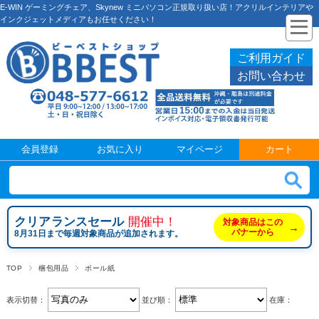
E-WIN ゲーミングチェア、Skynew ミニパソコン正規取り扱い店！アクリルインテリアや
インクジェットメディアもお任せください！
ご利用ガイド
お問い合わせ
会員登録
お気に入り
マイページ
カート
クリアランスセール
開催中！
対象商品はこの
→
バナーから
8月31日まで毎週対象商品が追加されます。
TOP
梱包用品
ボール紙
表示切替：
並び順：
在庫：