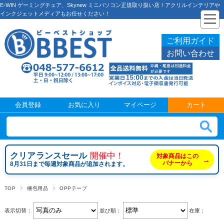
E-WIN ゲーミングチェア、Skynew ミニパソコン正規取り扱い店！アクリルインテリアや
インクジェットメディアもお任せください！
ご利用ガイド
お問い合わせ
会員登録
お気に入り
マイページ
カート
クリアランスセール
開催中！
対象商品はこの
→
バナーから
8月31日まで毎週対象商品が追加されます。
TOP
梱包用品
OPPテープ
表示切替：
並び順：
在庫：