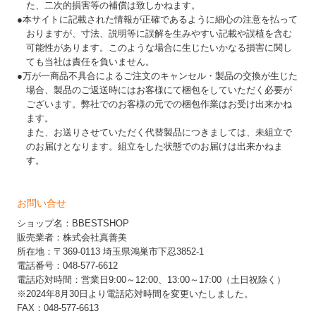
た、二次的損害等の補償は致しかねます。
●本サイトに記載された情報が正確であるように細心の注意を払って
おりますが、寸法、説明等に誤解を生みやすい記載や誤植を含む
可能性があります。このような場合に生じたいかなる損害に関し
ても当社は責任を負いません。
●万が一商品不具合によるご注文のキャンセル・製品の交換が生じた
場合、製品のご返送時にはお客様にて梱包をしていただく必要が
ございます。弊社でのお客様の元での梱包作業はお受け出来かね
ます。
また、お送りさせていただく代替製品につきましては、未組立で
のお届けとなります。組立をした状態でのお届けは出来かねま
す。
お問い合せ
ショップ名：BBESTSHOP
販売業者：株式会社真善美
所在地：〒369-0113 埼玉県鴻巣市下忍3852-1
電話番号：048-577-6612
電話応対時間：営業日9:00～12:00、13:00～17:00（土日祝除く）
※2024年8月30日より電話応対時間を変更いたしました。
FAX：048-577-6613