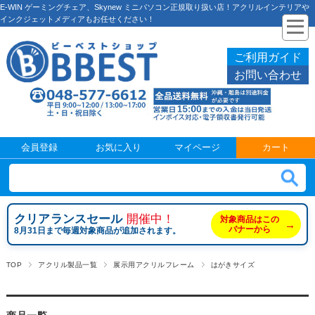
E-WIN ゲーミングチェア、Skynew ミニパソコン正規取り扱い店！アクリルインテリアや
インクジェットメディアもお任せください！
ご利用ガイド
お問い合わせ
会員登録
お気に入り
マイページ
カート
クリアランスセール
開催中！
対象商品はこの
→
バナーから
8月31日まで毎週対象商品が追加されます。
TOP
アクリル製品一覧
展示用アクリルフレーム
はがきサイズ