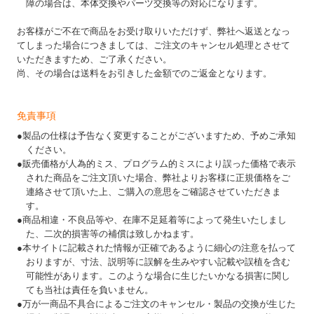
障の場合は、本体交換やパーツ交換等の対応になります。
お客様がご不在で商品をお受け取りいただけず、弊社へ返送となっ
てしまった場合につきましては、ご注文のキャンセル処理とさせて
いただきますため、ご了承ください。
尚、その場合は送料をお引きした金額でのご返金となります。
免責事項
●製品の仕様は予告なく変更することがございますため、予めご承知
ください。
●販売価格が人為的ミス、プログラム的ミスにより誤った価格で表示
された商品をご注文頂いた場合、弊社よりお客様に正規価格をご
連絡させて頂いた上、ご購入の意思をご確認させていただきま
す。
●商品相違・不良品等や、在庫不足延着等によって発生いたしまし
た、二次的損害等の補償は致しかねます。
●本サイトに記載された情報が正確であるように細心の注意を払って
おりますが、寸法、説明等に誤解を生みやすい記載や誤植を含む
可能性があります。このような場合に生じたいかなる損害に関し
ても当社は責任を負いません。
●万が一商品不具合によるご注文のキャンセル・製品の交換が生じた