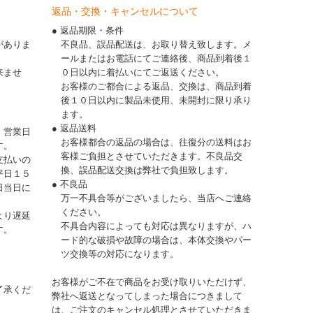
返品・交換・キャンセルについて
● 返品期限・条件
がありま
不良品、誤品配送は、お取り替え致します。メ
ールまたはお電話にてご連絡後、商品到着後１
来ませ
０日以内に着払いにてご返送ください。
お客様のご都合による返品、交換は、商品到着
後１０日以内に製品未使用、未開封に限り承り
ます。
● 返品送料
、営業日
お客様都合の返品の場合は、往復分の送料はお
す。
客様ご負担とさせていただきます。不良品交
支払いの
換、誤品配送交換は弊社で負担致します。
平日１５
● 不良品
日当日に
万一不具合等がございましたら、当店へご連絡
ください。
より遅延
不具合内容によっても対応は異なりますが、ハ
す。
ード的な破損や故障の場合は、本体交換やパー
ツ交換等の対応になります。
お客様がご不在で商品をお受け取りいただけず、
了承くだ
弊社へ返送となってしまった場合につきまして
は、ご注文のキャンセル処理とさせていただきま