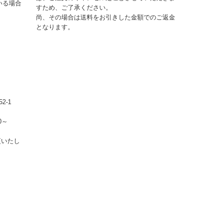
いる場合
すため、ご了承ください。
尚、その場合は送料をお引きした金額でのご返金
となります。
2-1
0～
更いたし