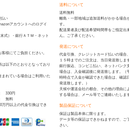
送料について
送料無料
ド払い
離島・一部地域は追加送料がかかる場合
※Amazonアカウントへのログイ
す。
配送業者及び配送希望時間帯をご指定出
端末式）・銀行ＡＴＭ・ネット
ん。ご了承ください。
発送について
お客様にてご負担ください。
代金引換、クレジットカード払いの場合
１５時までのご注文は、当日発送致しま
料は以下のとおりとなっており
銀行振込、コンビニ払い、ネットバンク
場合は、入金確認後に発送致します。（
含まれている場合はご利用いた
時時点で入金が確認できた場合は、確認
発送致します。）
天候や運送会社の都合、その他の理由に
： 330円
する場合は、メール等でご連絡いたしま
 ： 無料
30万円以上の代金引換はでき
製品保証について
保証は製品本体に限ります。
データ等の保証はできかねますので、ご
さい。