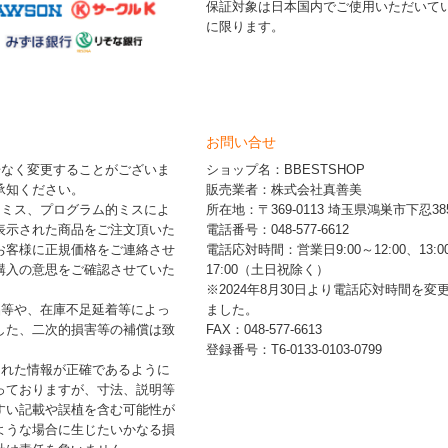
保証対象は日本国内でご使用いただいて
に限ります。
お問い合せ
告なく変更することがございま
ショップ名：BBESTSHOP
承知ください。
販売業者：株式会社真善美
的ミス、プログラム的ミスによ
所在地：〒369-0113 埼玉県鴻巣市下忍385
表示された商品をご注文頂いた
電話番号：048-577-6612
お客様に正規価格をご連絡させ
電話応対時間：営業日9:00～12:00、13:0
購入の意思をご確認させていた
17:00（土日祝除く）
※2024年8月30日より電話応対時間を変
品等や、在庫不足延着等によっ
ました。
した、二次的損害等の補償は致
FAX：048-577-6613
登録番号：T6-0133-0103-0799
された情報が正確であるように
っておりますが、寸法、説明等
すい記載や誤植を含む可能性が
ような場合に生じたいかなる損