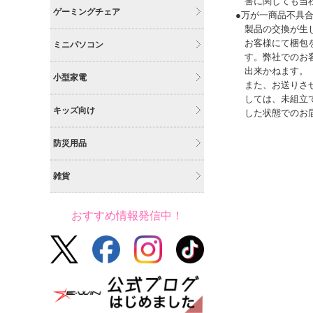
害に関しても当
ゲーミングチェア
●万が一商品不具
製品の交換が生
お客様にて梱包
ミニパソコン
す。弊社でのお
出来かねます。
小型家電
また、お送りさ
しては、未組立
キッズ向け
した状態でのお
防災用品
雑貨
おすすめ情報発信中！