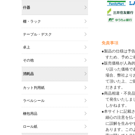
什器
棚・ラック
テーブル・デスク
免責事項
卓上
●製品の仕様は予
すため、予めご
その他
●販売価格が人為
り誤った価格で
消耗品
場合、弊社より
て頂いた上、ご
だきます。
カット判用紙
●商品相違・不良
て発生いたしま
ラベルシール
しかねます。
●本サイトに記載
梱包用品
細心の注意を払
に誤解を生みや
ロール紙
あります。この