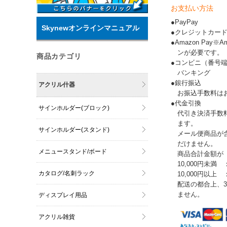
お支払い方法
●PayPay
Skynewオンラインマニュアル
●クレジットカー
●Amazon Pay
ンが必要です。
商品カテゴリ
●コンビニ（番号
バンキング
●銀行振込
アクリル什器
お振込手数料は
●代金引換
サインホルダー(ブロック)
代引き決済手数
ます。
サインホルダー(スタンド)
メール便商品が
だけません。
メニュースタンド/ボード
商品合計金額が
10,000円未満 
カタログ/名刺ラック
10,000円以上
配送の都合上、
ません。
ディスプレイ用品
アクリル雑貨