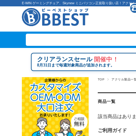
E-WIN ゲーミングチェア、Skynew ミニパソコン正規取り扱い店！ア
クリアランスセール
開催中！
8月31日まで毎週対象商品が追加されます。
TOP
アクリル製品一
商品一覧
該当商品はあり
ご利用ガイド