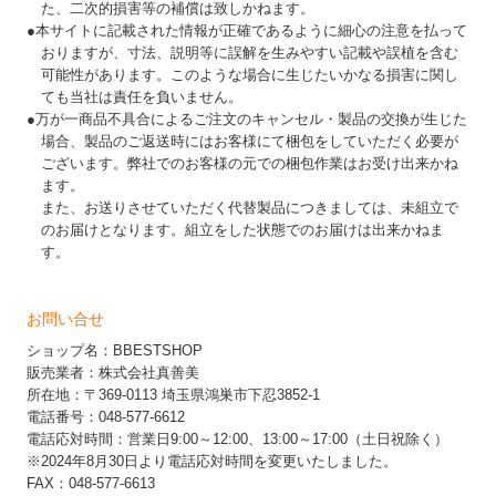
た、二次的損害等の補償は致しかねます。
●本サイトに記載された情報が正確であるように細心の注意を払って
おりますが、寸法、説明等に誤解を生みやすい記載や誤植を含む
可能性があります。このような場合に生じたいかなる損害に関し
ても当社は責任を負いません。
●万が一商品不具合によるご注文のキャンセル・製品の交換が生じた
場合、製品のご返送時にはお客様にて梱包をしていただく必要が
ございます。弊社でのお客様の元での梱包作業はお受け出来かね
ます。
また、お送りさせていただく代替製品につきましては、未組立で
のお届けとなります。組立をした状態でのお届けは出来かねま
す。
お問い合せ
ショップ名：BBESTSHOP
販売業者：株式会社真善美
所在地：〒369-0113 埼玉県鴻巣市下忍3852-1
電話番号：048-577-6612
電話応対時間：営業日9:00～12:00、13:00～17:00（土日祝除く）
※2024年8月30日より電話応対時間を変更いたしました。
FAX：048-577-6613