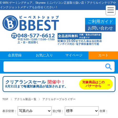
E-WIN ゲーミングチェア、Skynew ミニパソコン正規取り扱い店！アクリルインテリアや
インクジェットメディアもお任せください！
ご利用ガイド
お問い合わせ
会員登録
お気に入り
マイページ
カート
クリアランスセール
開催中！
対象商品はこの
→
バナーから
8月31日まで毎週対象商品が追加されます。
TOP
アクリル製品一覧
アクリルテーブルライザー
表示切替：
並び順：
在庫：