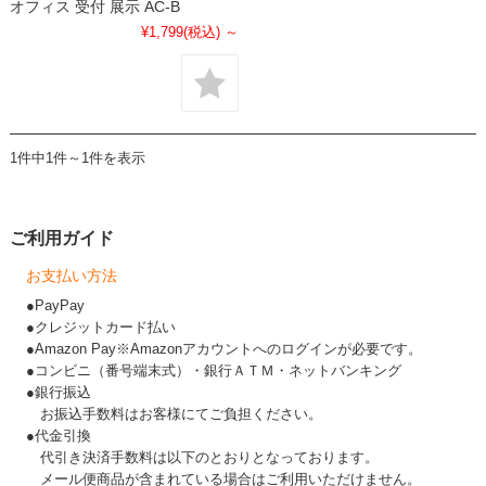
オフィス 受付 展示 AC-B
¥1,799
(税込)
～
1件中1件～1件を表示
ご利用ガイド
お支払い方法
●PayPay
●クレジットカード払い
●Amazon Pay※Amazonアカウントへのログインが必要です。
●コンビニ（番号端末式）・銀行ＡＴＭ・ネットバンキング
●銀行振込
お振込手数料はお客様にてご負担ください。
●代金引換
代引き決済手数料は以下のとおりとなっております。
メール便商品が含まれている場合はご利用いただけません。