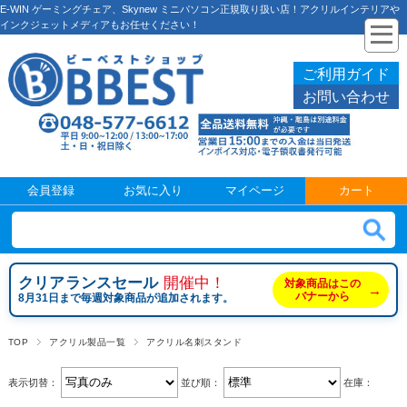
E-WIN ゲーミングチェア、Skynew ミニパソコン正規取り扱い店！アクリルインテリアや
インクジェットメディアもお任せください！
ご利用ガイド
お問い合わせ
会員登録
お気に入り
マイページ
カート
クリアランスセール
開催中！
対象商品はこの
→
バナーから
8月31日まで毎週対象商品が追加されます。
TOP
アクリル製品一覧
アクリル名刺スタンド
表示切替：
並び順：
在庫：