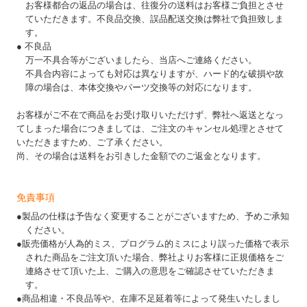
お客様都合の返品の場合は、往復分の送料はお客様ご負担とさせ
ていただきます。不良品交換、誤品配送交換は弊社で負担致しま
す。
● 不良品
万一不具合等がございましたら、当店へご連絡ください。
不具合内容によっても対応は異なりますが、ハード的な破損や故
障の場合は、本体交換やパーツ交換等の対応になります。
お客様がご不在で商品をお受け取りいただけず、弊社へ返送となっ
てしまった場合につきましては、ご注文のキャンセル処理とさせて
いただきますため、ご了承ください。
尚、その場合は送料をお引きした金額でのご返金となります。
免責事項
●製品の仕様は予告なく変更することがございますため、予めご承知
ください。
●販売価格が人為的ミス、プログラム的ミスにより誤った価格で表示
された商品をご注文頂いた場合、弊社よりお客様に正規価格をご
連絡させて頂いた上、ご購入の意思をご確認させていただきま
す。
●商品相違・不良品等や、在庫不足延着等によって発生いたしまし