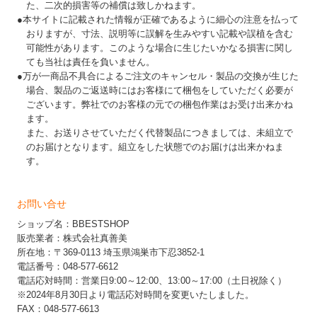
た、二次的損害等の補償は致しかねます。
●本サイトに記載された情報が正確であるように細心の注意を払って
おりますが、寸法、説明等に誤解を生みやすい記載や誤植を含む
可能性があります。このような場合に生じたいかなる損害に関し
ても当社は責任を負いません。
●万が一商品不具合によるご注文のキャンセル・製品の交換が生じた
場合、製品のご返送時にはお客様にて梱包をしていただく必要が
ございます。弊社でのお客様の元での梱包作業はお受け出来かね
ます。
また、お送りさせていただく代替製品につきましては、未組立で
のお届けとなります。組立をした状態でのお届けは出来かねま
す。
お問い合せ
ショップ名：BBESTSHOP
販売業者：株式会社真善美
所在地：〒369-0113 埼玉県鴻巣市下忍3852-1
電話番号：048-577-6612
電話応対時間：営業日9:00～12:00、13:00～17:00（土日祝除く）
※2024年8月30日より電話応対時間を変更いたしました。
FAX：048-577-6613