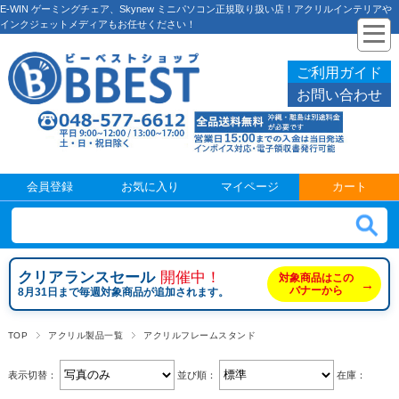
E-WIN ゲーミングチェア、Skynew ミニパソコン正規取り扱い店！アクリルインテリアや
インクジェットメディアもお任せください！
ご利用ガイド
お問い合わせ
会員登録
お気に入り
マイページ
カート
クリアランスセール
開催中！
対象商品はこの
→
バナーから
8月31日まで毎週対象商品が追加されます。
TOP
アクリル製品一覧
アクリルフレームスタンド
表示切替：
並び順：
在庫：