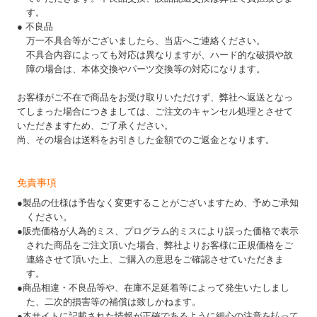
す。
● 不良品
万一不具合等がございましたら、当店へご連絡ください。
不具合内容によっても対応は異なりますが、ハード的な破損や故
障の場合は、本体交換やパーツ交換等の対応になります。
お客様がご不在で商品をお受け取りいただけず、弊社へ返送となっ
てしまった場合につきましては、ご注文のキャンセル処理とさせて
いただきますため、ご了承ください。
尚、その場合は送料をお引きした金額でのご返金となります。
免責事項
●製品の仕様は予告なく変更することがございますため、予めご承知
ください。
●販売価格が人為的ミス、プログラム的ミスにより誤った価格で表示
された商品をご注文頂いた場合、弊社よりお客様に正規価格をご
連絡させて頂いた上、ご購入の意思をご確認させていただきま
す。
●商品相違・不良品等や、在庫不足延着等によって発生いたしまし
た、二次的損害等の補償は致しかねます。
●本サイトに記載された情報が正確であるように細心の注意を払って