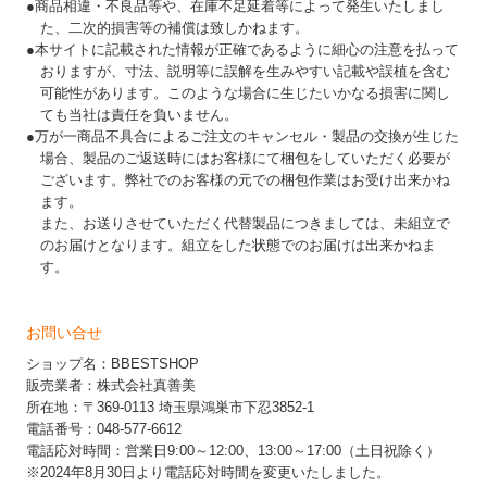
●商品相違・不良品等や、在庫不足延着等によって発生いたしまし
た、二次的損害等の補償は致しかねます。
●本サイトに記載された情報が正確であるように細心の注意を払って
おりますが、寸法、説明等に誤解を生みやすい記載や誤植を含む
可能性があります。このような場合に生じたいかなる損害に関し
ても当社は責任を負いません。
●万が一商品不具合によるご注文のキャンセル・製品の交換が生じた
場合、製品のご返送時にはお客様にて梱包をしていただく必要が
ございます。弊社でのお客様の元での梱包作業はお受け出来かね
ます。
また、お送りさせていただく代替製品につきましては、未組立で
のお届けとなります。組立をした状態でのお届けは出来かねま
す。
お問い合せ
ショップ名：BBESTSHOP
販売業者：株式会社真善美
所在地：〒369-0113 埼玉県鴻巣市下忍3852-1
電話番号：048-577-6612
電話応対時間：営業日9:00～12:00、13:00～17:00（土日祝除く）
※2024年8月30日より電話応対時間を変更いたしました。