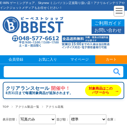
E-WIN ゲーミングチェア、Skynew ミニパソコン正規取り扱い店！アクリルインテリアや
インクジェットメディアもお任せください！
ご利用ガイド
お問い合わせ
会員登録
お気に入り
マイページ
カート
クリアランスセール
開催中！
対象商品はこの
→
バナーから
8月31日まで毎週対象商品が追加されます。
TOP
アクリル製品一覧
アクリル花瓶
表示切替：
並び順：
在庫：