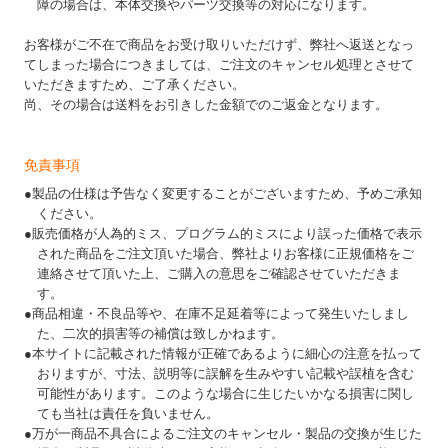
障の場合は、本体交換やパーツ交換等の対応になります。
お客様がご不在で商品をお受け取りいただけず、弊社へ返送となっ
てしまった場合につきましては、ご注文のキャンセル処理とさせて
いただきますため、ご了承ください。
尚、その場合は送料をお引きした金額でのご返金となります。
免責事項
●製品の仕様は予告なく変更することがございますため、予めご承知
ください。
●販売価格が人為的ミス、プログラム的ミスにより誤った価格で表示
された商品をご注文頂いた場合、弊社よりお客様に正規価格をご
連絡させて頂いた上、ご購入の意思をご確認させていただきま
す。
●商品相違・不良品等や、在庫不足延着等によって発生いたしまし
た、二次的損害等の補償は致しかねます。
●本サイトに記載された情報が正確であるように細心の注意を払って
おりますが、寸法、説明等に誤解を生みやすい記載や誤植を含む
可能性があります。このような場合に生じたいかなる損害に関し
ても当社は責任を負いません。
●万が一商品不具合によるご注文のキャンセル・製品の交換が生じた