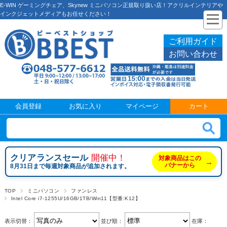
E-WIN ゲーミングチェア、Skynew ミニパソコン正規取り扱い店！アクリルインテリアや
インクジェットメディアもお任せください！
ご利用ガイド
お問い合わせ
会員登録
お気に入り
マイページ
カート
クリアランスセール
開催中！
対象商品はこの
→
バナーから
8月31日まで毎週対象商品が追加されます。
TOP
ミニパソコン
ファンレス
Intel Core i7-1255U/16GB/1TB/Win11【型番:K12】
表示切替：
並び順：
在庫：