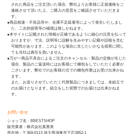
された商品をご注文頂いた場合、弊社よりお客様に正規価格をご
連絡させて頂いた上、ご購入の意思をご確認させていただきま
す。
●商品相違・不良品等や、在庫不足延着等によって発生いたしまし
た、二次的損害等の補償は致しかねます。
●本サイトに記載された情報が正確であるように細心の注意を払って
おりますが、寸法、説明等に誤解を生みやすい記載や誤植を含む
可能性があります。このような場合に生じたいかなる損害に関し
ても当社は責任を負いません。
●万が一商品不具合によるご注文のキャンセル・製品の交換が生じた
場合、製品のご返送時にはお客様にて梱包をしていただく必要が
ございます。弊社でのお客様の元での梱包作業はお受け出来かね
ます。
また、お送りさせていただく代替製品につきましては、未組立で
のお届けとなります。組立をした状態でのお届けは出来かねま
す。
お問い合せ
ショップ名：BBESTSHOP
販売業者：株式会社真善美
所在地：〒369-0113 埼玉県鴻巣市下忍3852-1