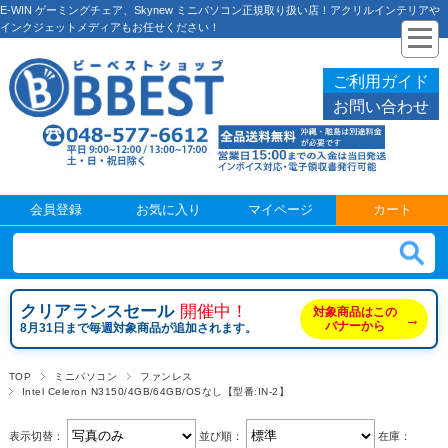
E-WIN ゲーミングチェア、Skynew ミニパソコン正規取り扱い店！アクリルインテリアや
インクジェットメディアもお任せください！
ご利用ガイド
お問い合わせ
会員登録
お気に入り
マイページ
カート
クリアランスセール
開催中！
対象商品はこの
→
バナーから
8月31日まで毎週対象商品が追加されます。
TOP
ミニパソコン
ファンレス
Intel Celeron N3150/4GB/64GB/OSなし【型番:IN-2】
表示切替：
並び順：
在庫：