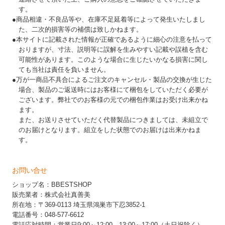
す。
●商品相違・不良品等や、在庫不足延着等によって発生いたしまし
た、二次的損害等の補償は致しかねます。
●本サイトに記載された情報が正確であるように細心の注意を払って
おりますが、寸法、説明等に誤解を生みやすい記載や誤植を含む
可能性があります。このような場合に生じたいかなる損害に関し
ても当社は責任を負いません。
●万が一商品不具合によるご注文のキャンセル・製品の交換が生じた
場合、製品のご返送時にはお客様にて梱包をしていただく必要が
ございます。弊社でのお客様の元での梱包作業はお受け出来かね
ます。
また、お送りさせていただく代替製品につきましては、未組立で
のお届けとなります。組立をした状態でのお届けは出来かねま
す。
お問い合せ
ショップ名：BBESTSHOP
販売業者：株式会社真善美
所在地：〒369-0113 埼玉県鴻巣市下忍3852-1
電話番号：048-577-6612
電話応対時間：営業日9:00～12:00、13:00～17:00（土日祝除く）