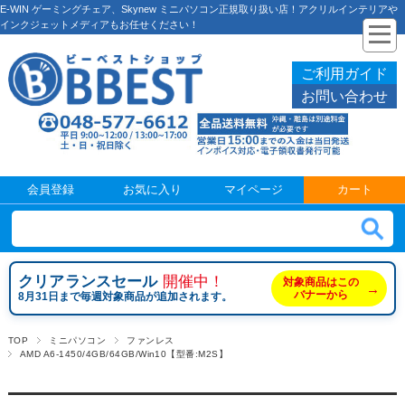
E-WIN ゲーミングチェア、Skynew ミニパソコン正規取り扱い店！アクリルインテリアや
インクジェットメディアもお任せください！
ご利用ガイド
お問い合わせ
会員登録
お気に入り
マイページ
カート
クリアランスセール
開催中！
対象商品はこの
→
バナーから
8月31日まで毎週対象商品が追加されます。
TOP
ミニパソコン
ファンレス
AMD A6-1450/4GB/64GB/Win10【型番:M2S】