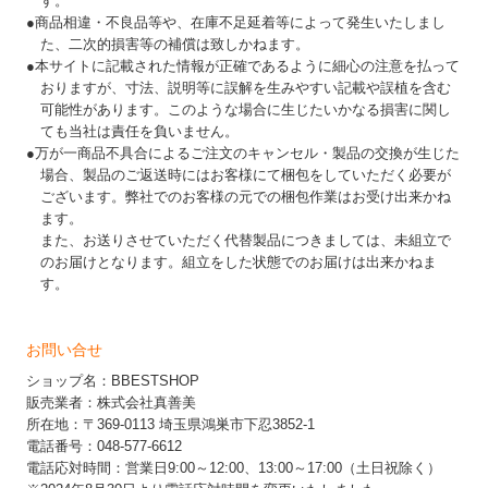
す。
●商品相違・不良品等や、在庫不足延着等によって発生いたしまし
た、二次的損害等の補償は致しかねます。
●本サイトに記載された情報が正確であるように細心の注意を払って
おりますが、寸法、説明等に誤解を生みやすい記載や誤植を含む
可能性があります。このような場合に生じたいかなる損害に関し
ても当社は責任を負いません。
●万が一商品不具合によるご注文のキャンセル・製品の交換が生じた
場合、製品のご返送時にはお客様にて梱包をしていただく必要が
ございます。弊社でのお客様の元での梱包作業はお受け出来かね
ます。
また、お送りさせていただく代替製品につきましては、未組立で
のお届けとなります。組立をした状態でのお届けは出来かねま
す。
お問い合せ
ショップ名：BBESTSHOP
販売業者：株式会社真善美
所在地：〒369-0113 埼玉県鴻巣市下忍3852-1
電話番号：048-577-6612
電話応対時間：営業日9:00～12:00、13:00～17:00（土日祝除く）