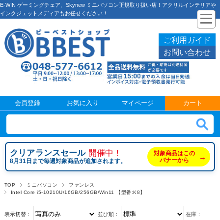
E-WIN ゲーミングチェア、Skynew ミニパソコン正規取り扱い店！アクリルインテリアや
インクジェットメディアもお任せください！
ご利用ガイド
お問い合わせ
会員登録
お気に入り
マイページ
カート
クリアランスセール
開催中！
対象商品はこの
→
バナーから
8月31日まで毎週対象商品が追加されます。
TOP
ミニパソコン
ファンレス
Intel Core i5-10210U/16GB/256GB/Win11 【型番:K8】
表示切替：
並び順：
在庫：