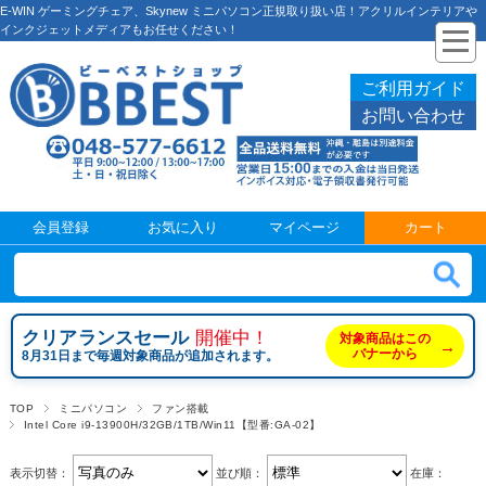
E-WIN ゲーミングチェア、Skynew ミニパソコン正規取り扱い店！アクリルインテリアや
インクジェットメディアもお任せください！
ご利用ガイド
お問い合わせ
会員登録
お気に入り
マイページ
カート
クリアランスセール
開催中！
対象商品はこの
→
バナーから
8月31日まで毎週対象商品が追加されます。
TOP
ミニパソコン
ファン搭載
Intel Core i9-13900H/32GB/1TB/Win11【型番:GA-02】
表示切替：
並び順：
在庫：