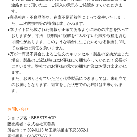
連絡させて頂いた上、ご購入の意思をご確認させていただきま
す。
●商品相違・不良品等や、在庫不足延着等によって発生いたしまし
た、二次的損害等の補償は致しかねます。
●本サイトに記載された情報が正確であるように細心の注意を払って
おりますが、寸法、説明等に誤解を生みやすい記載や誤植を含む
可能性があります。このような場合に生じたいかなる損害に関し
ても当社は責任を負いません。
●万が一商品不具合によるご注文のキャンセル・製品の交換が生じた
場合、製品のご返送時にはお客様にて梱包をしていただく必要が
ございます。弊社でのお客様の元での梱包作業はお受け出来かね
ます。
また、お送りさせていただく代替製品につきましては、未組立で
のお届けとなります。組立をした状態でのお届けは出来かねま
す。
お問い合せ
ショップ名：BBESTSHOP
販売業者：株式会社真善美
所在地：〒369-0113 埼玉県鴻巣市下忍3852-1
電話番号：048-577-6612