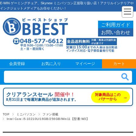
E-WIN ゲーミングチェア、Skynew ミニパソコン正規取り扱い店！アクリルインテリアや
インクジェットメディアもお任せください！
ご利用ガイド
お問い合わせ
会員登録
お気に入り
マイページ
カート
クリアランスセール
開催中！
対象商品はこの
→
バナーから
8月31日まで毎週対象商品が追加されます。
TOP
ミニパソコン
ファン搭載
Intel Core i5-10210U/16GB/256GB/Win11【型番:W3】