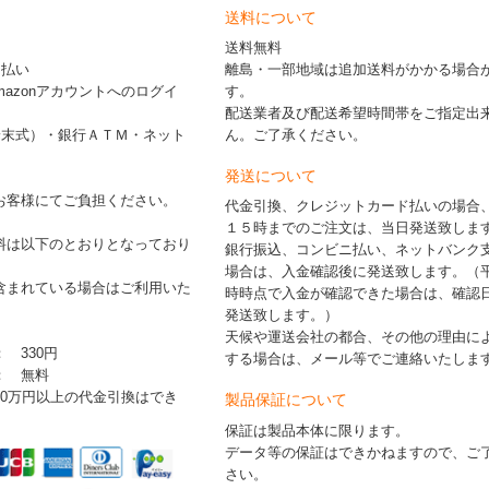
送料について
送料無料
ド払い
離島・一部地域は追加送料がかかる場合
※Amazonアカウントへのログイ
す。
配送業者及び配送希望時間帯をご指定出
端末式）・銀行ＡＴＭ・ネット
ん。ご了承ください。
発送について
お客様にてご負担ください。
代金引換、クレジットカード払いの場合
１５時までのご注文は、当日発送致しま
料は以下のとおりとなっており
銀行振込、コンビニ払い、ネットバンク
場合は、入金確認後に発送致します。（
含まれている場合はご利用いた
時時点で入金が確認できた場合は、確認
発送致します。）
天候や運送会社の都合、その他の理由に
： 330円
する場合は、メール等でご連絡いたしま
 ： 無料
30万円以上の代金引換はでき
製品保証について
保証は製品本体に限ります。
データ等の保証はできかねますので、ご
さい。