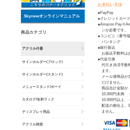
お支払い方法
●PayPay
Skynewオンラインマニュアル
●クレジットカー
●Amazon Pay
ンが必要です。
商品カテゴリ
●コンビニ（番号
バンキング
●銀行振込
アクリル什器
お振込手数料は
●代金引換
サインホルダー(ブロック)
代引き決済手数
ます。
サインホルダー(スタンド)
メール便商品が
だけません。
メニュースタンド/ボード
商品合計金額が
10,000円未満 
カタログ/名刺ラック
10,000円以上
配送の都合上、
ません。
ディスプレイ用品
アクリル雑貨