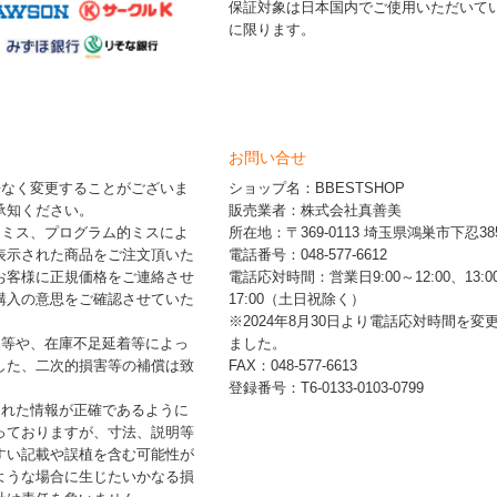
保証対象は日本国内でご使用いただいて
に限ります。
お問い合せ
告なく変更することがございま
ショップ名：BBESTSHOP
承知ください。
販売業者：株式会社真善美
的ミス、プログラム的ミスによ
所在地：〒369-0113 埼玉県鴻巣市下忍385
表示された商品をご注文頂いた
電話番号：048-577-6612
お客様に正規価格をご連絡させ
電話応対時間：営業日9:00～12:00、13:0
購入の意思をご確認させていた
17:00（土日祝除く）
※2024年8月30日より電話応対時間を変
品等や、在庫不足延着等によっ
ました。
した、二次的損害等の補償は致
FAX：048-577-6613
登録番号：T6-0133-0103-0799
された情報が正確であるように
っておりますが、寸法、説明等
すい記載や誤植を含む可能性が
ような場合に生じたいかなる損