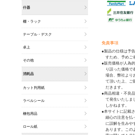
什器
棚・ラック
テーブル・デスク
免責事項
卓上
●製品の仕様は予
すため、予めご
その他
●販売価格が人為
り誤った価格で
消耗品
場合、弊社より
て頂いた上、ご
だきます。
カット判用紙
●商品相違・不良
て発生いたしま
ラベルシール
しかねます。
●本サイトに記載
梱包用品
細心の注意を払
に誤解を生みや
ロール紙
あります。この