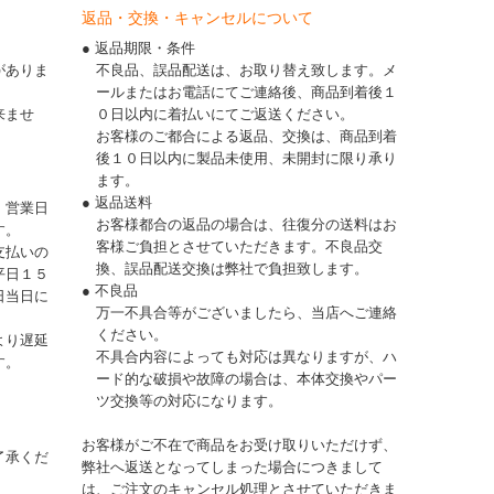
返品・交換・キャンセルについて
● 返品期限・条件
がありま
不良品、誤品配送は、お取り替え致します。メ
ールまたはお電話にてご連絡後、商品到着後１
来ませ
０日以内に着払いにてご返送ください。
お客様のご都合による返品、交換は、商品到着
後１０日以内に製品未使用、未開封に限り承り
ます。
● 返品送料
、営業日
お客様都合の返品の場合は、往復分の送料はお
す。
客様ご負担とさせていただきます。不良品交
支払いの
換、誤品配送交換は弊社で負担致します。
平日１５
● 不良品
日当日に
万一不具合等がございましたら、当店へご連絡
ください。
より遅延
不具合内容によっても対応は異なりますが、ハ
す。
ード的な破損や故障の場合は、本体交換やパー
ツ交換等の対応になります。
お客様がご不在で商品をお受け取りいただけず、
了承くだ
弊社へ返送となってしまった場合につきまして
は、ご注文のキャンセル処理とさせていただきま