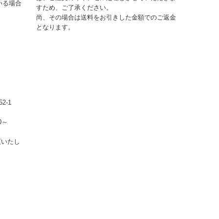
いる場合
すため、ご了承ください。
尚、その場合は送料をお引きした金額でのご返金
となります。
2-1
0～
更いたし