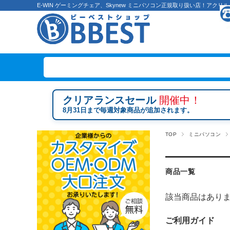
E-WIN ゲーミングチェア、Skynew ミニパソコン正規取り扱い店！ア
クリアランスセール
開催中！
8月31日まで毎週対象商品が追加されます。
TOP
ミニパソコン
商品一覧
該当商品はあり
ご利用ガイド