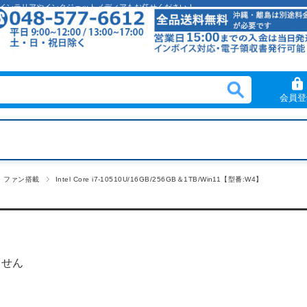
クリルインテリアやインクジェットメディアもお任せください！
会員登
ファン搭載
Intel Core i7-10510U/16GB/256GB＆1TB/Win11【型番:W4】
ません