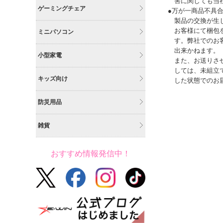
害に関しても当
ゲーミングチェア
●万が一商品不具
製品の交換が生
お客様にて梱包
ミニパソコン
す。弊社でのお
出来かねます。
小型家電
また、お送りさ
しては、未組立
キッズ向け
した状態でのお
防災用品
雑貨
おすすめ情報発信中！