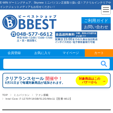
E-WIN ゲーミングチェア、Skynew ミニパソコン正規取り扱い店！アクリルインテリアや
インクジェットメディアもお任せください！
ご利用ガイド
お問い合わせ
会員登録
お気に入り
マイページ
カート
クリアランスセール
開催中！
対象商品はこの
→
バナーから
8月31日まで毎週対象商品が追加されます。
TOP
ミニパソコン
ファン搭載
Intel Core i7-1270P/16GB/512G/Win11【型番:W12】