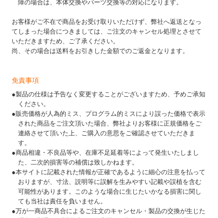
障の場合は、本体交換やパーツ交換等の対応になります。
お客様がご不在で商品をお受け取りいただけず、弊社へ返送となっ
てしまった場合につきましては、ご注文のキャンセル処理とさせて
いただきますため、ご了承ください。
尚、その場合は送料をお引きした金額でのご返金となります。
免責事項
●製品の仕様は予告なく変更することがございますため、予めご承知
ください。
●販売価格が人為的ミス、プログラム的ミスにより誤った価格で表示
された商品をご注文頂いた場合、弊社よりお客様に正規価格をご
連絡させて頂いた上、ご購入の意思をご確認させていただきま
す。
●商品相違・不良品等や、在庫不足延着等によって発生いたしまし
た、二次的損害等の補償は致しかねます。
●本サイトに記載された情報が正確であるように細心の注意を払って
おりますが、寸法、説明等に誤解を生みやすい記載や誤植を含む
可能性があります。このような場合に生じたいかなる損害に関し
ても当社は責任を負いません。
●万が一商品不具合によるご注文のキャンセル・製品の交換が生じた