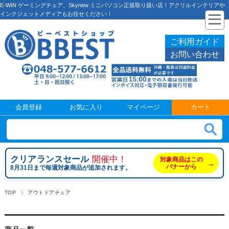
E-WIN ゲーミングチェア、Skynew ミニパソコン正規取り扱い店！アクリルインテリアや
インクジェットメディアもお任せください！
ご利用ガイド
お問い合わせ
会員登録
お気に入り
マイページ
カート
クリアランスセール
開催中！
対象商品はこの
→
バナーから
8月31日まで毎週対象商品が追加されます。
TOP
アウトドアチェア