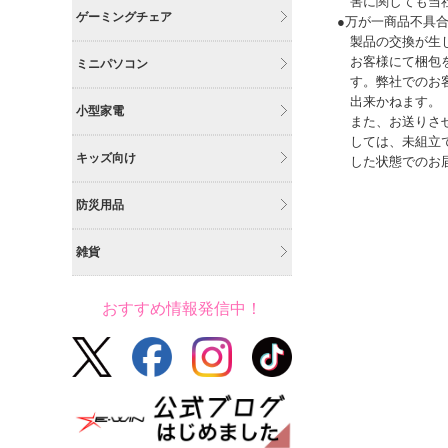
害に関しても当
ゲーミングチェア
●万が一商品不具
製品の交換が生
お客様にて梱包
ミニパソコン
す。弊社でのお
出来かねます。
小型家電
また、お送りさ
しては、未組立
キッズ向け
した状態でのお
防災用品
雑貨
おすすめ情報発信中！