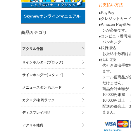
お支払い方法
●PayPay
Skynewオンラインマニュアル
●クレジットカー
●Amazon Pay
ンが必要です。
商品カテゴリ
●コンビニ（番号
バンキング
●銀行振込
アクリル什器
お振込手数料は
●代金引換
サインホルダー(ブロック)
代引き決済手数
ます。
サインホルダー(スタンド)
メール便商品が
だけません。
メニュースタンド/ボード
商品合計金額が
10,000円未満 
カタログ/名刺ラック
10,000円以上
配送の都合上、
ません。
ディスプレイ用品
アクリル雑貨