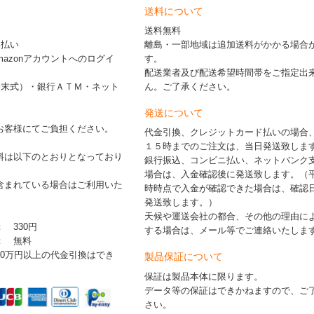
送料について
送料無料
ド払い
離島・一部地域は追加送料がかかる場合
※Amazonアカウントへのログイ
す。
配送業者及び配送希望時間帯をご指定出
端末式）・銀行ＡＴＭ・ネット
ん。ご了承ください。
発送について
お客様にてご負担ください。
代金引換、クレジットカード払いの場合
１５時までのご注文は、当日発送致しま
料は以下のとおりとなっており
銀行振込、コンビニ払い、ネットバンク
場合は、入金確認後に発送致します。（
含まれている場合はご利用いた
時時点で入金が確認できた場合は、確認
発送致します。）
天候や運送会社の都合、その他の理由に
： 330円
する場合は、メール等でご連絡いたしま
 ： 無料
30万円以上の代金引換はでき
製品保証について
保証は製品本体に限ります。
データ等の保証はできかねますので、ご
さい。