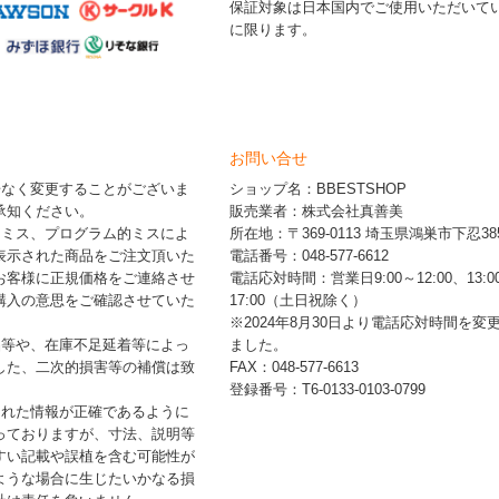
保証対象は日本国内でご使用いただいて
に限ります。
お問い合せ
告なく変更することがございま
ショップ名：BBESTSHOP
承知ください。
販売業者：株式会社真善美
的ミス、プログラム的ミスによ
所在地：〒369-0113 埼玉県鴻巣市下忍385
表示された商品をご注文頂いた
電話番号：048-577-6612
お客様に正規価格をご連絡させ
電話応対時間：営業日9:00～12:00、13:0
購入の意思をご確認させていた
17:00（土日祝除く）
※2024年8月30日より電話応対時間を変
品等や、在庫不足延着等によっ
ました。
した、二次的損害等の補償は致
FAX：048-577-6613
登録番号：T6-0133-0103-0799
された情報が正確であるように
っておりますが、寸法、説明等
すい記載や誤植を含む可能性が
ような場合に生じたいかなる損