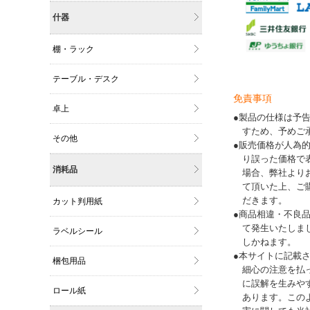
什器
棚・ラック
テーブル・デスク
免責事項
卓上
●製品の仕様は予
すため、予めご
その他
●販売価格が人為
り誤った価格で
消耗品
場合、弊社より
て頂いた上、ご
だきます。
カット判用紙
●商品相違・不良
て発生いたしま
ラベルシール
しかねます。
●本サイトに記載
梱包用品
細心の注意を払
に誤解を生みや
ロール紙
あります。この