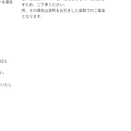
いる場合
すため、ご了承ください。
尚、その場合は送料をお引きした金額でのご返金
となります。
2-1
0～
更いたし