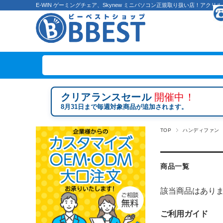
E-WIN ゲーミングチェア、Skynew ミニパソコン正規取り扱い店！ア
クリアランスセール
開催中！
8月31日まで毎週対象商品が追加されます。
TOP
ハンディファン
商品一覧
該当商品はあり
ご利用ガイド