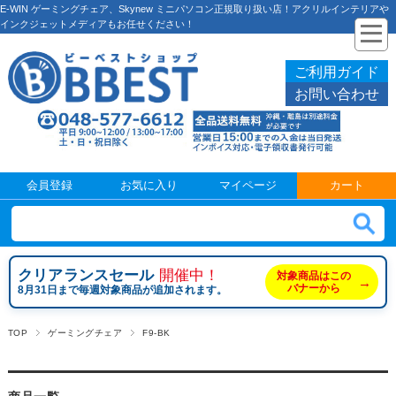
E-WIN ゲーミングチェア、Skynew ミニパソコン正規取り扱い店！アクリルインテリアや
インクジェットメディアもお任せください！
ご利用ガイド
お問い合わせ
会員登録
お気に入り
マイページ
カート
クリアランスセール
開催中！
対象商品はこの
→
バナーから
8月31日まで毎週対象商品が追加されます。
TOP
ゲーミングチェア
F9-BK