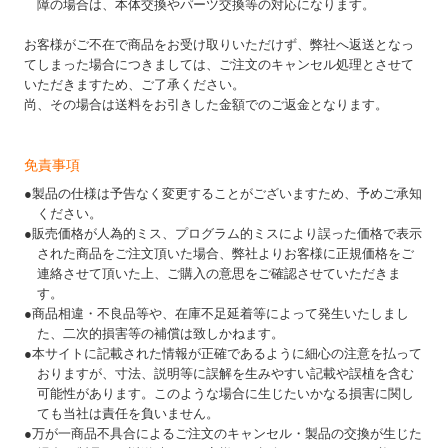
障の場合は、本体交換やパーツ交換等の対応になります。
お客様がご不在で商品をお受け取りいただけず、弊社へ返送となっ
てしまった場合につきましては、ご注文のキャンセル処理とさせて
いただきますため、ご了承ください。
尚、その場合は送料をお引きした金額でのご返金となります。
免責事項
●製品の仕様は予告なく変更することがございますため、予めご承知
ください。
●販売価格が人為的ミス、プログラム的ミスにより誤った価格で表示
された商品をご注文頂いた場合、弊社よりお客様に正規価格をご
連絡させて頂いた上、ご購入の意思をご確認させていただきま
す。
●商品相違・不良品等や、在庫不足延着等によって発生いたしまし
た、二次的損害等の補償は致しかねます。
●本サイトに記載された情報が正確であるように細心の注意を払って
おりますが、寸法、説明等に誤解を生みやすい記載や誤植を含む
可能性があります。このような場合に生じたいかなる損害に関し
ても当社は責任を負いません。
●万が一商品不具合によるご注文のキャンセル・製品の交換が生じた