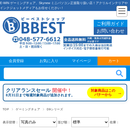
E-WIN ゲーミングチェア、Skynew ミニパソコン正規取り扱い店！アクリルインテリアや
インクジェットメディアもお任せください！
ご利用ガイド
お問い合わせ
会員登録
お気に入り
マイページ
カート
クリアランスセール
開催中！
対象商品はこの
→
バナーから
8月31日まで毎週対象商品が追加されます。
TOP
ゲーミングチェア
D9シリーズ
表示切替：
並び順：
在庫：