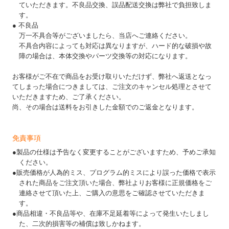
ていただきます。不良品交換、誤品配送交換は弊社で負担致しま
す。
● 不良品
万一不具合等がございましたら、当店へご連絡ください。
不具合内容によっても対応は異なりますが、ハード的な破損や故
障の場合は、本体交換やパーツ交換等の対応になります。
お客様がご不在で商品をお受け取りいただけず、弊社へ返送となっ
てしまった場合につきましては、ご注文のキャンセル処理とさせて
いただきますため、ご了承ください。
尚、その場合は送料をお引きした金額でのご返金となります。
免責事項
●製品の仕様は予告なく変更することがございますため、予めご承知
ください。
●販売価格が人為的ミス、プログラム的ミスにより誤った価格で表示
された商品をご注文頂いた場合、弊社よりお客様に正規価格をご
連絡させて頂いた上、ご購入の意思をご確認させていただきま
す。
●商品相違・不良品等や、在庫不足延着等によって発生いたしまし
た、二次的損害等の補償は致しかねます。