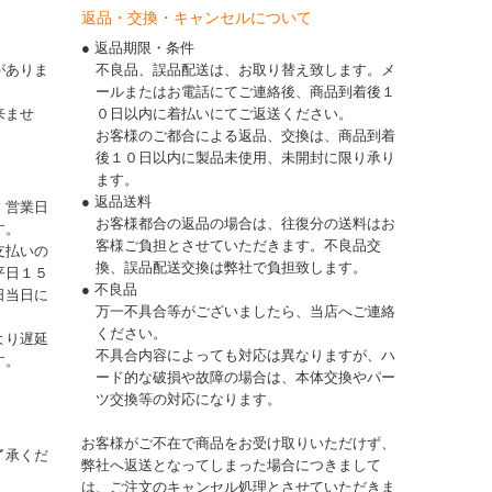
返品・交換・キャンセルについて
● 返品期限・条件
がありま
不良品、誤品配送は、お取り替え致します。メ
ールまたはお電話にてご連絡後、商品到着後１
来ませ
０日以内に着払いにてご返送ください。
お客様のご都合による返品、交換は、商品到着
後１０日以内に製品未使用、未開封に限り承り
ます。
● 返品送料
、営業日
お客様都合の返品の場合は、往復分の送料はお
す。
客様ご負担とさせていただきます。不良品交
支払いの
換、誤品配送交換は弊社で負担致します。
平日１５
● 不良品
日当日に
万一不具合等がございましたら、当店へご連絡
ください。
より遅延
不具合内容によっても対応は異なりますが、ハ
す。
ード的な破損や故障の場合は、本体交換やパー
ツ交換等の対応になります。
お客様がご不在で商品をお受け取りいただけず、
了承くだ
弊社へ返送となってしまった場合につきまして
は、ご注文のキャンセル処理とさせていただきま