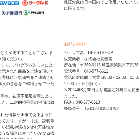
保証対象は日本国内でご使用いただいて
に限ります。
お問い合せ
告なく変更することがございま
ショップ名：BBESTSHOP
承知ください。
販売業者：株式会社真善美
的ミス、プログラム的ミスによ
所在地：〒369-0113 埼玉県鴻巣市下忍385
表示された商品をご注文頂いた
電話番号：048-577-6612
お客様に正規価格をご連絡させ
電話応対時間：営業日9:00～12:00、13:0
購入の意思をご確認させていた
17:00（土日祝除く）
※2024年8月30日より電話応対時間を変
品等や、在庫不足延着等によっ
ました。
した、二次的損害等の補償は致
FAX：048-577-6613
登録番号：T6-0133-0103-0799
された情報が正確であるように
っておりますが、寸法、説明等
すい記載や誤植を含む可能性が
ような場合に生じたいかなる損