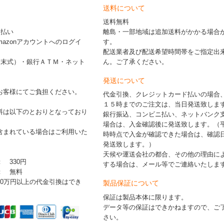
送料について
送料無料
ド払い
離島・一部地域は追加送料がかかる場合
※Amazonアカウントへのログイ
す。
配送業者及び配送希望時間帯をご指定出
端末式）・銀行ＡＴＭ・ネット
ん。ご了承ください。
発送について
お客様にてご負担ください。
代金引換、クレジットカード払いの場合
１５時までのご注文は、当日発送致しま
料は以下のとおりとなっており
銀行振込、コンビニ払い、ネットバンク
場合は、入金確認後に発送致します。（
含まれている場合はご利用いた
時時点で入金が確認できた場合は、確認
発送致します。）
天候や運送会社の都合、その他の理由に
： 330円
する場合は、メール等でご連絡いたしま
 ： 無料
30万円以上の代金引換はでき
製品保証について
保証は製品本体に限ります。
データ等の保証はできかねますので、ご
さい。