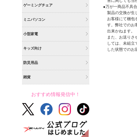
害に関しても当
ゲーミングチェア
●万が一商品不具
製品の交換が生
お客様にて梱包
ミニパソコン
す。弊社でのお
出来かねます。
小型家電
また、お送りさ
しては、未組立
キッズ向け
した状態でのお
防災用品
雑貨
おすすめ情報発信中！