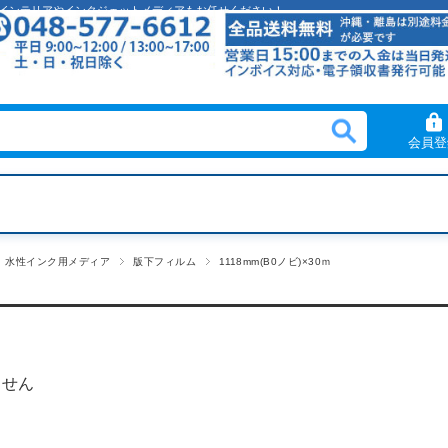
クリルインテリアやインクジェットメディアもお任せください！
会員登
水性インク用メディア
版下フィルム
1118mm(B0ノビ)×30ｍ
ません