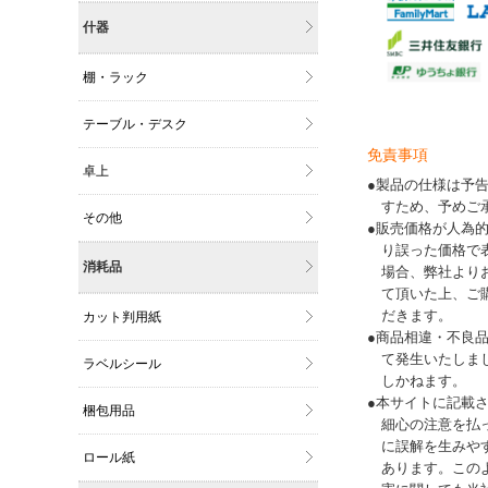
什器
棚・ラック
テーブル・デスク
免責事項
卓上
●製品の仕様は予
すため、予めご
その他
●販売価格が人為
り誤った価格で
消耗品
場合、弊社より
て頂いた上、ご
だきます。
カット判用紙
●商品相違・不良
て発生いたしま
ラベルシール
しかねます。
●本サイトに記載
梱包用品
細心の注意を払
に誤解を生みや
ロール紙
あります。この