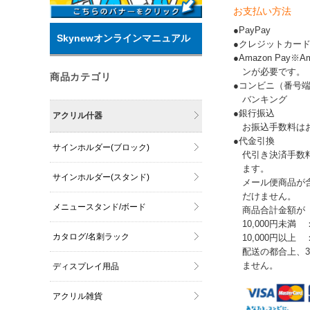
お支払い方法
●PayPay
Skynewオンラインマニュアル
●クレジットカー
●Amazon Pay
ンが必要です。
商品カテゴリ
●コンビニ（番号
バンキング
●銀行振込
アクリル什器
お振込手数料は
●代金引換
サインホルダー(ブロック)
代引き決済手数
ます。
サインホルダー(スタンド)
メール便商品が
だけません。
メニュースタンド/ボード
商品合計金額が
10,000円未満 
カタログ/名刺ラック
10,000円以上
配送の都合上、
ません。
ディスプレイ用品
アクリル雑貨