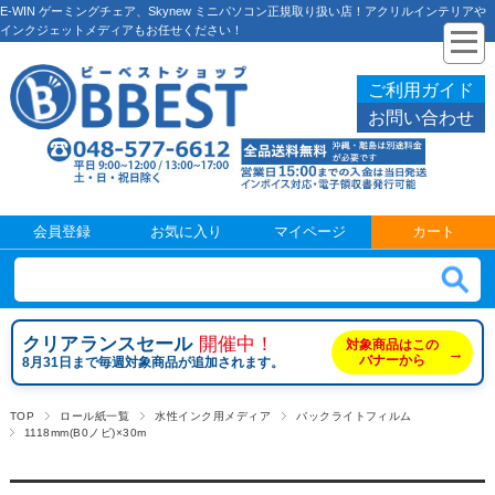
E-WIN ゲーミングチェア、Skynew ミニパソコン正規取り扱い店！アクリルインテリアや
インクジェットメディアもお任せください！
ご利用ガイド
お問い合わせ
会員登録
お気に入り
マイページ
カート
クリアランスセール
開催中！
対象商品はこの
→
バナーから
8月31日まで毎週対象商品が追加されます。
TOP
ロール紙一覧
水性インク用メディア
バックライトフィルム
1118mm(B0ノビ)×30m