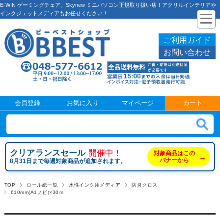
E-WIN ゲーミングチェア、Skynew ミニパソコン正規取り扱い店！アクリルインテリアや
インクジェットメディアもお任せください！
ご利用ガイド
お問い合わせ
会員登録
お気に入り
マイページ
カート
クリアランスセール
開催中！
対象商品はこの
→
バナーから
8月31日まで毎週対象商品が追加されます。
TOP
ロール紙一覧
水性インク用メディア
防炎クロス
610mm(A1ノビ)×30ｍ