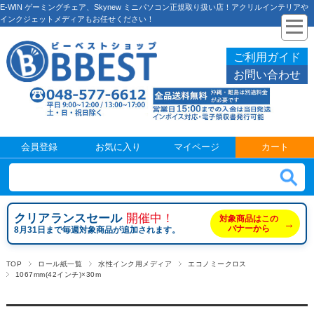
E-WIN ゲーミングチェア、Skynew ミニパソコン正規取り扱い店！アクリルインテリアや
インクジェットメディアもお任せください！
ご利用ガイド
お問い合わせ
会員登録
お気に入り
マイページ
カート
クリアランスセール
開催中！
対象商品はこの
→
バナーから
8月31日まで毎週対象商品が追加されます。
TOP
ロール紙一覧
水性インク用メディア
エコノミークロス
1067mm(42インチ)×30m