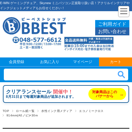
E-WIN ゲーミングチェア、Skynew ミニパソコン正規取り扱い店！アクリルインテリアや
インクジェットメディアもお任せください！
ご利用ガイド
お問い合わせ
会員登録
お気に入り
マイページ
カート
クリアランスセール
開催中！
対象商品はこの
→
バナーから
8月31日まで毎週対象商品が追加されます。
TOP
ロール紙一覧
水性インク用メディア
エコノミークロス
914mm(A0ノビ)×30m