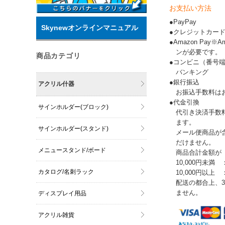
お支払い方法
●PayPay
Skynewオンラインマニュアル
●クレジットカー
●Amazon Pay
ンが必要です。
商品カテゴリ
●コンビニ（番号
バンキング
●銀行振込
アクリル什器
お振込手数料は
●代金引換
サインホルダー(ブロック)
代引き決済手数
ます。
サインホルダー(スタンド)
メール便商品が
だけません。
メニュースタンド/ボード
商品合計金額が
10,000円未満 
カタログ/名刺ラック
10,000円以上
配送の都合上、
ません。
ディスプレイ用品
アクリル雑貨