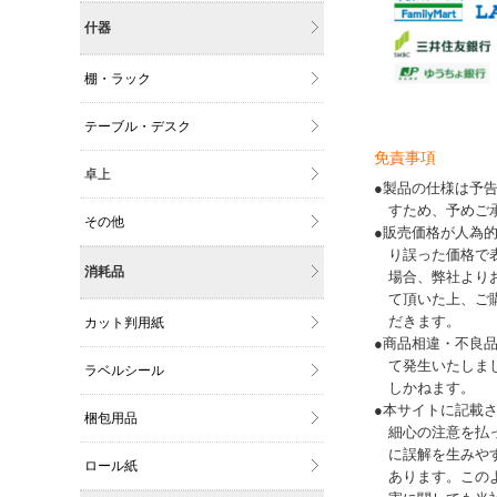
什器
棚・ラック
テーブル・デスク
免責事項
卓上
●製品の仕様は予
すため、予めご
その他
●販売価格が人為
り誤った価格で
消耗品
場合、弊社より
て頂いた上、ご
だきます。
カット判用紙
●商品相違・不良
て発生いたしま
ラベルシール
しかねます。
●本サイトに記載
梱包用品
細心の注意を払
に誤解を生みや
ロール紙
あります。この