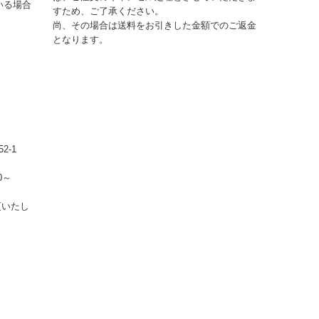
いる場合
すため、ご了承ください。
尚、その場合は送料をお引きした金額でのご返金
となります。
2-1
0～
更いたし