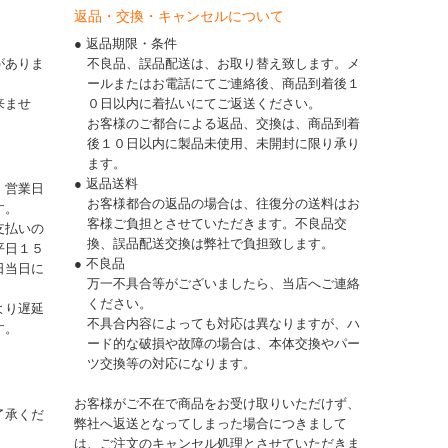
返品・交換・キャンセルについて
● 返品期限・条件
がありま
不良品、誤品配送は、お取り替え致します。メ
ールまたはお電話にてご連絡後、商品到着後１
来ませ
０日以内に着払いにてご返送ください。
お客様のご都合による返品、交換は、商品到着
後１０日以内に製品未使用、未開封に限り承り
ます。
● 返品送料
、営業日
お客様都合の返品の場合は、往復分の送料はお
す。
客様ご負担とさせていただきます。不良品交
支払いの
換、誤品配送交換は弊社で負担致します。
平日１５
● 不良品
日当日に
万一不具合等がございましたら、当店へご連絡
ください。
より遅延
不具合内容によっても対応は異なりますが、ハ
す。
ード的な破損や故障の場合は、本体交換やパー
ツ交換等の対応になります。
お客様がご不在で商品をお受け取りいただけず、
了承くだ
弊社へ返送となってしまった場合につきまして
は、ご注文のキャンセル処理とさせていただきま