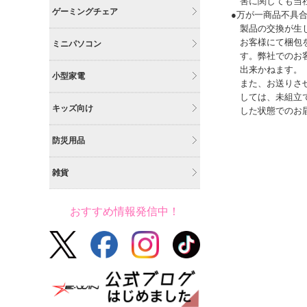
害に関しても当
ゲーミングチェア
●万が一商品不具
製品の交換が生
お客様にて梱包
ミニパソコン
す。弊社でのお
出来かねます。
小型家電
また、お送りさ
しては、未組立
キッズ向け
した状態でのお
防災用品
雑貨
おすすめ情報発信中！