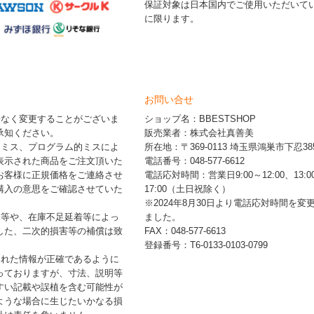
保証対象は日本国内でご使用いただいて
に限ります。
お問い合せ
告なく変更することがございま
ショップ名：BBESTSHOP
承知ください。
販売業者：株式会社真善美
的ミス、プログラム的ミスによ
所在地：〒369-0113 埼玉県鴻巣市下忍385
表示された商品をご注文頂いた
電話番号：048-577-6612
お客様に正規価格をご連絡させ
電話応対時間：営業日9:00～12:00、13:0
購入の意思をご確認させていた
17:00（土日祝除く）
※2024年8月30日より電話応対時間を変
品等や、在庫不足延着等によっ
ました。
した、二次的損害等の補償は致
FAX：048-577-6613
登録番号：T6-0133-0103-0799
された情報が正確であるように
っておりますが、寸法、説明等
すい記載や誤植を含む可能性が
ような場合に生じたいかなる損