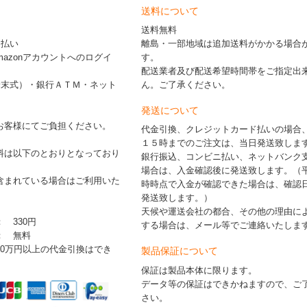
送料について
送料無料
ド払い
離島・一部地域は追加送料がかかる場合
※Amazonアカウントへのログイ
す。
配送業者及び配送希望時間帯をご指定出
端末式）・銀行ＡＴＭ・ネット
ん。ご了承ください。
発送について
お客様にてご負担ください。
代金引換、クレジットカード払いの場合
１５時までのご注文は、当日発送致しま
料は以下のとおりとなっており
銀行振込、コンビニ払い、ネットバンク
場合は、入金確認後に発送致します。（
含まれている場合はご利用いた
時時点で入金が確認できた場合は、確認
発送致します。）
天候や運送会社の都合、その他の理由に
： 330円
する場合は、メール等でご連絡いたしま
 ： 無料
30万円以上の代金引換はでき
製品保証について
保証は製品本体に限ります。
データ等の保証はできかねますので、ご
さい。