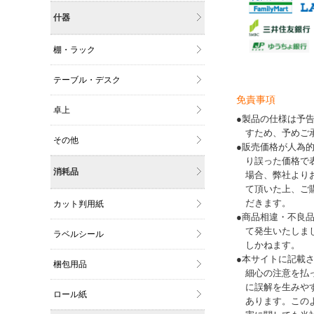
什器
棚・ラック
テーブル・デスク
免責事項
卓上
●製品の仕様は予
すため、予めご
その他
●販売価格が人為
り誤った価格で
消耗品
場合、弊社より
て頂いた上、ご
だきます。
カット判用紙
●商品相違・不良
て発生いたしま
ラベルシール
しかねます。
●本サイトに記載
梱包用品
細心の注意を払
に誤解を生みや
ロール紙
あります。この