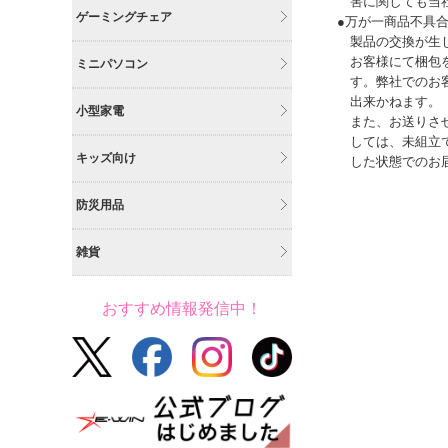
害に関しても当
ゲーミングチェア
●万が一商品不具
製品の交換が生
お客様にて梱包
ミニパソコン
す。弊社でのお
出来かねます。
小型家電
また、お送りさ
しては、未組立
キッズ向け
した状態でのお
防災用品
雑貨
おすすめ情報発信中！