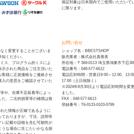
保証対象は日本国内でご使用いただいて
に限ります。
お問い合せ
告なく変更することがございま
ショップ名：BBESTSHOP
承知ください。
販売業者：株式会社真善美
的ミス、プログラム的ミスによ
所在地：〒369-0113 埼玉県鴻巣市下忍385
表示された商品をご注文頂いた
電話番号：048-577-6612
お客様に正規価格をご連絡させ
電話応対時間：営業日9:00～12:00、13:0
購入の意思をご確認させていた
17:00（土日祝除く）
※2024年8月30日より電話応対時間を変
品等や、在庫不足延着等によっ
ました。
した、二次的損害等の補償は致
FAX：048-577-6613
登録番号：T6-0133-0103-0799
された情報が正確であるように
っておりますが、寸法、説明等
すい記載や誤植を含む可能性が
ような場合に生じたいかなる損