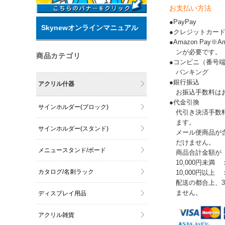
お支払い方法
●PayPay
Skynewオンラインマニュアル
●クレジットカー
●Amazon Pay
ンが必要です。
商品カテゴリ
●コンビニ（番号
バンキング
●銀行振込
アクリル什器
お振込手数料は
●代金引換
サインホルダー(ブロック)
代引き決済手数
ます。
サインホルダー(スタンド)
メール便商品が
だけません。
メニュースタンド/ボード
商品合計金額が
10,000円未満 
カタログ/名刺ラック
10,000円以上
配送の都合上、
ません。
ディスプレイ用品
アクリル雑貨