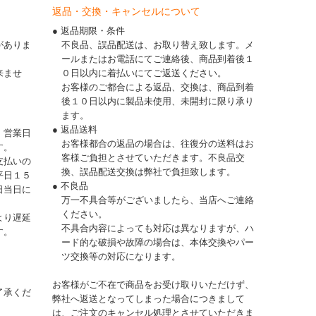
返品・交換・キャンセルについて
● 返品期限・条件
がありま
不良品、誤品配送は、お取り替え致します。メ
ールまたはお電話にてご連絡後、商品到着後１
来ませ
０日以内に着払いにてご返送ください。
お客様のご都合による返品、交換は、商品到着
後１０日以内に製品未使用、未開封に限り承り
ます。
● 返品送料
、営業日
お客様都合の返品の場合は、往復分の送料はお
す。
客様ご負担とさせていただきます。不良品交
支払いの
換、誤品配送交換は弊社で負担致します。
平日１５
● 不良品
日当日に
万一不具合等がございましたら、当店へご連絡
ください。
より遅延
不具合内容によっても対応は異なりますが、ハ
す。
ード的な破損や故障の場合は、本体交換やパー
ツ交換等の対応になります。
お客様がご不在で商品をお受け取りいただけず、
了承くだ
弊社へ返送となってしまった場合につきまして
は、ご注文のキャンセル処理とさせていただきま