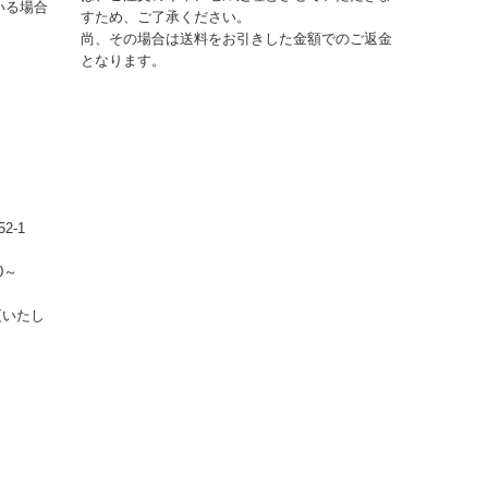
いる場合
すため、ご了承ください。
尚、その場合は送料をお引きした金額でのご返金
となります。
2-1
0～
更いたし