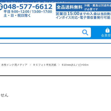
クリルインテリアやインクジェットメディアもお任せください！
会員登
水性インク用メディア
ＲＣフォト半光沢紙
610mm(A1ノビ)×30ｍ
ません