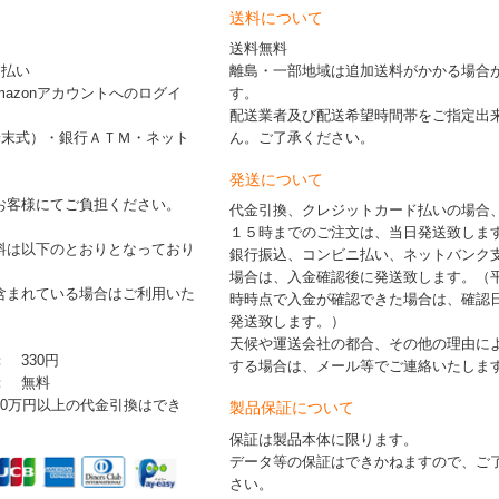
送料について
送料無料
ド払い
離島・一部地域は追加送料がかかる場合
※Amazonアカウントへのログイ
す。
配送業者及び配送希望時間帯をご指定出
端末式）・銀行ＡＴＭ・ネット
ん。ご了承ください。
発送について
お客様にてご負担ください。
代金引換、クレジットカード払いの場合
１５時までのご注文は、当日発送致しま
料は以下のとおりとなっており
銀行振込、コンビニ払い、ネットバンク
場合は、入金確認後に発送致します。（
含まれている場合はご利用いた
時時点で入金が確認できた場合は、確認
発送致します。）
天候や運送会社の都合、その他の理由に
： 330円
する場合は、メール等でご連絡いたしま
 ： 無料
30万円以上の代金引換はでき
製品保証について
保証は製品本体に限ります。
データ等の保証はできかねますので、ご
さい。