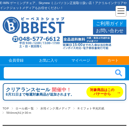
E-WIN ゲーミングチェア、Skynew ミニパソコン正規取り扱い店！アクリルインテリアや
インクジェットメディアもお任せください！
ご利用ガイド
お問い合わせ
会員登録
お気に入り
マイページ
カート
クリアランスセール
開催中！
対象商品はこの
→
バナーから
8月31日まで毎週対象商品が追加されます。
TOP
ロール紙一覧
水性インク用メディア
ＲＣフォト半光沢紙
594mm(A1)×30ｍ