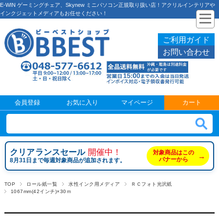
E-WIN ゲーミングチェア、Skynew ミニパソコン正規取り扱い店！アクリルインテリアや
インクジェットメディアもお任せください！
ご利用ガイド
お問い合わせ
会員登録
お気に入り
マイページ
カート
クリアランスセール
開催中！
対象商品はこの
→
バナーから
8月31日まで毎週対象商品が追加されます。
TOP
ロール紙一覧
水性インク用メディア
ＲＣフォト光沢紙
1067mm(42インチ)×30ｍ