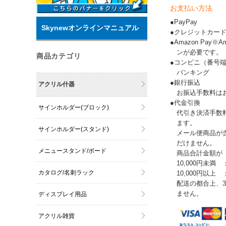
お支払い方法
●PayPay
Skynewオンラインマニュアル
●クレジットカー
●Amazon Pay
ンが必要です。
商品カテゴリ
●コンビニ（番号
バンキング
●銀行振込
アクリル什器
お振込手数料は
●代金引換
サインホルダー(ブロック)
代引き決済手数
ます。
サインホルダー(スタンド)
メール便商品が
だけません。
メニュースタンド/ボード
商品合計金額が
10,000円未満 
カタログ/名刺ラック
10,000円以上
配送の都合上、
ません。
ディスプレイ用品
アクリル雑貨