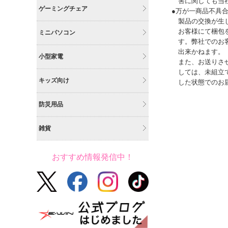
害に関しても当
ゲーミングチェア
●万が一商品不具
製品の交換が生
お客様にて梱包
ミニパソコン
す。弊社でのお
出来かねます。
小型家電
また、お送りさ
しては、未組立
キッズ向け
した状態でのお
防災用品
雑貨
おすすめ情報発信中！