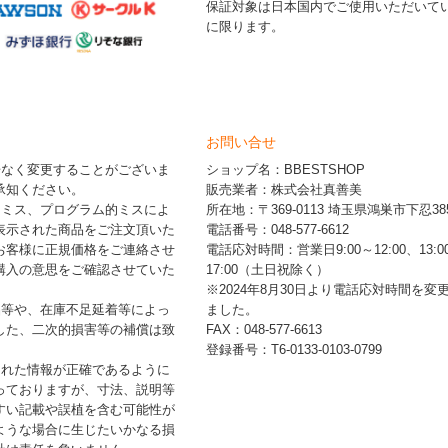
保証対象は日本国内でご使用いただいて
に限ります。
お問い合せ
告なく変更することがございま
ショップ名：BBESTSHOP
承知ください。
販売業者：株式会社真善美
的ミス、プログラム的ミスによ
所在地：〒369-0113 埼玉県鴻巣市下忍385
表示された商品をご注文頂いた
電話番号：048-577-6612
お客様に正規価格をご連絡させ
電話応対時間：営業日9:00～12:00、13:0
購入の意思をご確認させていた
17:00（土日祝除く）
※2024年8月30日より電話応対時間を変
品等や、在庫不足延着等によっ
ました。
した、二次的損害等の補償は致
FAX：048-577-6613
登録番号：T6-0133-0103-0799
された情報が正確であるように
っておりますが、寸法、説明等
すい記載や誤植を含む可能性が
ような場合に生じたいかなる損