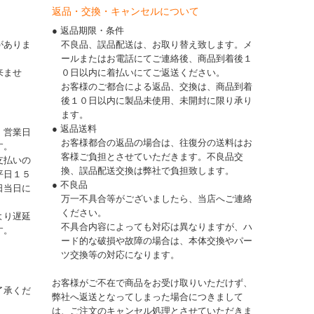
返品・交換・キャンセルについて
● 返品期限・条件
がありま
不良品、誤品配送は、お取り替え致します。メ
ールまたはお電話にてご連絡後、商品到着後１
来ませ
０日以内に着払いにてご返送ください。
お客様のご都合による返品、交換は、商品到着
後１０日以内に製品未使用、未開封に限り承り
ます。
● 返品送料
、営業日
お客様都合の返品の場合は、往復分の送料はお
す。
客様ご負担とさせていただきます。不良品交
支払いの
換、誤品配送交換は弊社で負担致します。
平日１５
● 不良品
日当日に
万一不具合等がございましたら、当店へご連絡
ください。
より遅延
不具合内容によっても対応は異なりますが、ハ
す。
ード的な破損や故障の場合は、本体交換やパー
ツ交換等の対応になります。
お客様がご不在で商品をお受け取りいただけず、
了承くだ
弊社へ返送となってしまった場合につきまして
は、ご注文のキャンセル処理とさせていただきま