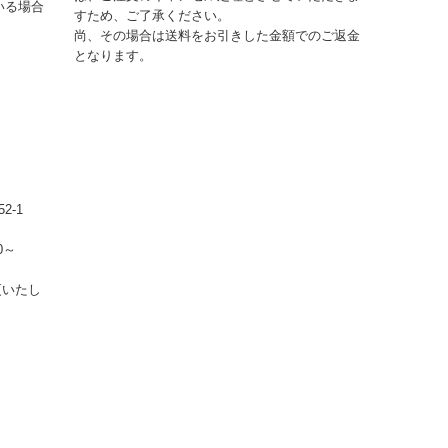
いる場合
すため、ご了承ください。
尚、その場合は送料をお引きした金額でのご返金
となります。
2-1
0～
更いたし