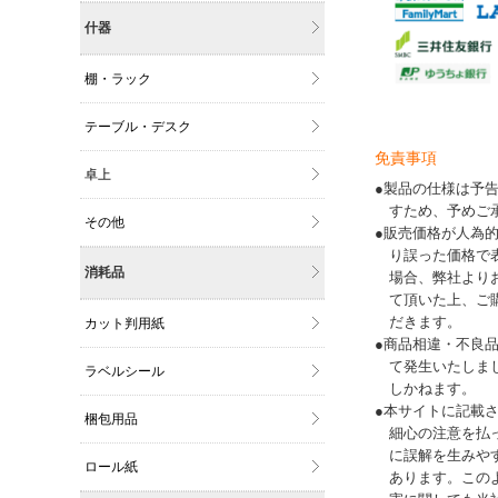
什器
棚・ラック
テーブル・デスク
免責事項
卓上
●製品の仕様は予
すため、予めご
その他
●販売価格が人為
り誤った価格で
消耗品
場合、弊社より
て頂いた上、ご
だきます。
カット判用紙
●商品相違・不良
て発生いたしま
ラベルシール
しかねます。
●本サイトに記載
梱包用品
細心の注意を払
に誤解を生みや
ロール紙
あります。この