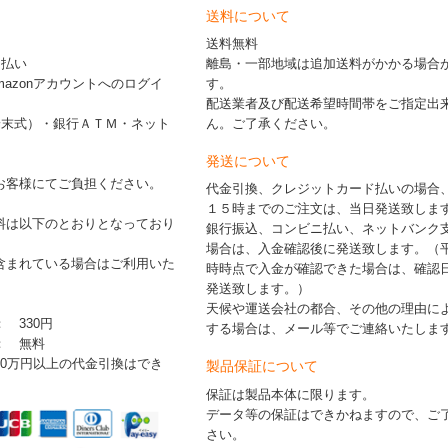
送料について
送料無料
ド払い
離島・一部地域は追加送料がかかる場合
※Amazonアカウントへのログイ
す。
配送業者及び配送希望時間帯をご指定出
端末式）・銀行ＡＴＭ・ネット
ん。ご了承ください。
発送について
お客様にてご負担ください。
代金引換、クレジットカード払いの場合
１５時までのご注文は、当日発送致しま
料は以下のとおりとなっており
銀行振込、コンビニ払い、ネットバンク
場合は、入金確認後に発送致します。（
含まれている場合はご利用いた
時時点で入金が確認できた場合は、確認
発送致します。）
天候や運送会社の都合、その他の理由に
： 330円
する場合は、メール等でご連絡いたしま
 ： 無料
30万円以上の代金引換はでき
製品保証について
保証は製品本体に限ります。
データ等の保証はできかねますので、ご
さい。