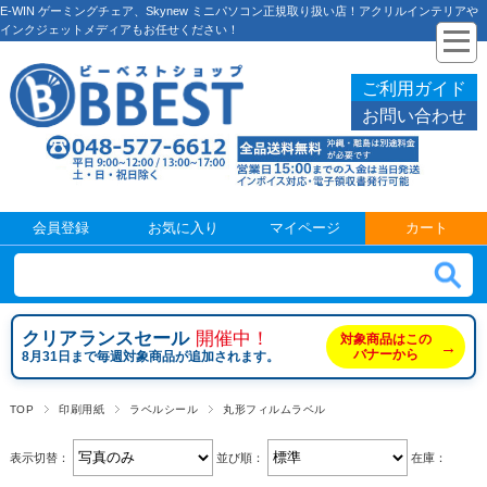
E-WIN ゲーミングチェア、Skynew ミニパソコン正規取り扱い店！アクリルインテリアや
インクジェットメディアもお任せください！
ご利用ガイド
お問い合わせ
会員登録
お気に入り
マイページ
カート
クリアランスセール
開催中！
対象商品はこの
→
バナーから
8月31日まで毎週対象商品が追加されます。
TOP
印刷用紙
ラベルシール
丸形フィルムラベル
表示切替：
並び順：
在庫：