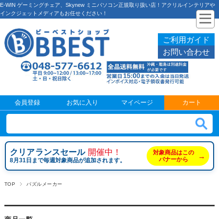
E-WIN ゲーミングチェア、Skynew ミニパソコン正規取り扱い店！アクリルインテリアや
インクジェットメディアもお任せください！
ご利用ガイド
お問い合わせ
会員登録
お気に入り
マイページ
カート
クリアランスセール
開催中！
対象商品はこの
→
バナーから
8月31日まで毎週対象商品が追加されます。
TOP
パズルメーカー