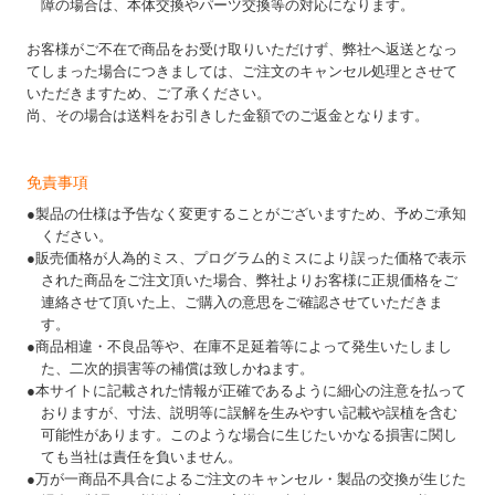
障の場合は、本体交換やパーツ交換等の対応になります。
お客様がご不在で商品をお受け取りいただけず、弊社へ返送となっ
てしまった場合につきましては、ご注文のキャンセル処理とさせて
いただきますため、ご了承ください。
尚、その場合は送料をお引きした金額でのご返金となります。
免責事項
●製品の仕様は予告なく変更することがございますため、予めご承知
ください。
●販売価格が人為的ミス、プログラム的ミスにより誤った価格で表示
された商品をご注文頂いた場合、弊社よりお客様に正規価格をご
連絡させて頂いた上、ご購入の意思をご確認させていただきま
す。
●商品相違・不良品等や、在庫不足延着等によって発生いたしまし
た、二次的損害等の補償は致しかねます。
●本サイトに記載された情報が正確であるように細心の注意を払って
おりますが、寸法、説明等に誤解を生みやすい記載や誤植を含む
可能性があります。このような場合に生じたいかなる損害に関し
ても当社は責任を負いません。
●万が一商品不具合によるご注文のキャンセル・製品の交換が生じた