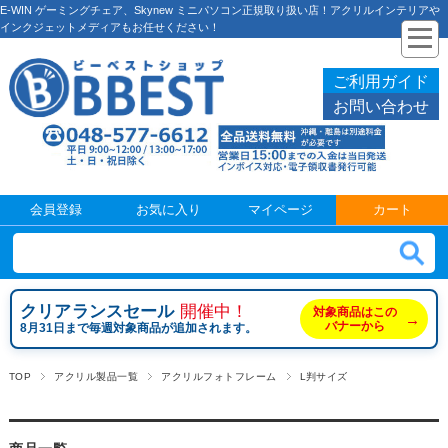
E-WIN ゲーミングチェア、Skynew ミニパソコン正規取り扱い店！アクリルインテリアや
インクジェットメディアもお任せください！
ご利用ガイド
お問い合わせ
会員登録
お気に入り
マイページ
カート
クリアランスセール
開催中！
対象商品はこの
→
バナーから
8月31日まで毎週対象商品が追加されます。
TOP
アクリル製品一覧
アクリルフォトフレーム
L判サイズ