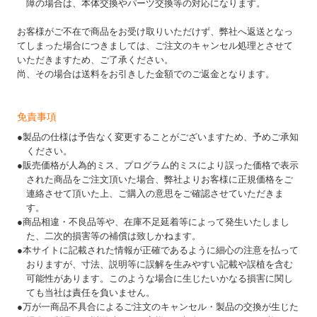
障の場合は、本体交換やパーツ交換等の対応になります。
お客様がご不在で商品をお受け取りいただけず、弊社へ返送となっ
てしまった場合につきましては、ご注文のキャンセル処理とさせて
いただきますため、ご了承ください。
尚、その場合は送料をお引きした金額でのご返金となります。
免責事項
●製品の仕様は予告なく変更することがございますため、予めご承知
ください。
●販売価格が人為的ミス、プログラム的ミスにより誤った価格で表示
された商品をご注文頂いた場合、弊社よりお客様に正規価格をご
連絡させて頂いた上、ご購入の意思をご確認させていただきま
す。
●商品相違・不良品等や、在庫不足延着等によって発生いたしまし
た、二次的損害等の補償は致しかねます。
●本サイトに記載された情報が正確であるように細心の注意を払って
おりますが、寸法、説明等に誤解を生みやすい記載や誤植を含む
可能性があります。このような場合に生じたいかなる損害に関し
ても当社は責任を負いません。
●万が一商品不具合によるご注文のキャンセル・製品の交換が生じた