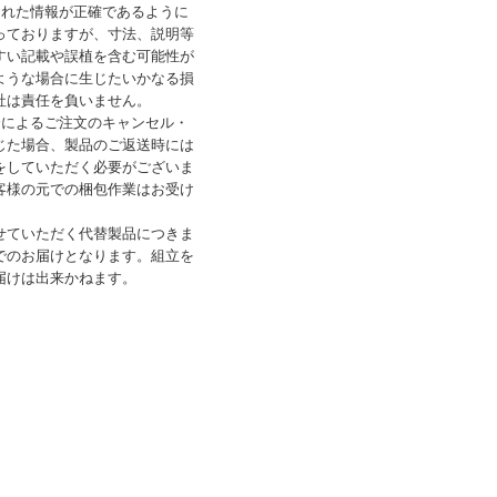
された情報が正確であるように
っておりますが、寸法、説明等
すい記載や誤植を含む可能性が
ような場合に生じたいかなる損
社は責任を負いません。
合によるご注文のキャンセル・
じた場合、製品のご返送時には
をしていただく必要がございま
客様の元での梱包作業はお受け
せていただく代替製品につきま
でのお届けとなります。組立を
届けは出来かねます。