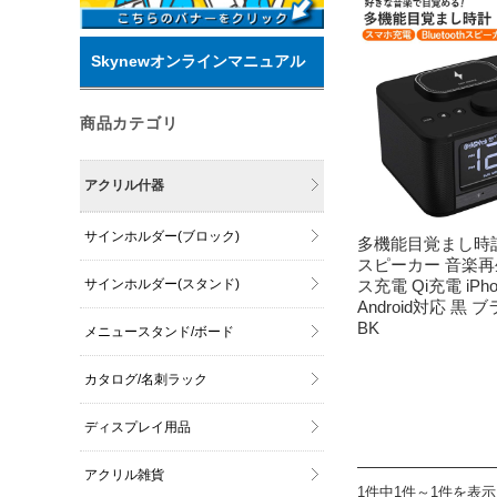
Skynewオンラインマニュアル
商品カテゴリ
アクリル什器
サインホルダー(ブロック)
多機能目覚まし時計 B
スピーカー 音楽再
サインホルダー(スタンド)
ス充電 Qi充電 iPho
Android対応 黒 ブ
BK
メニュースタンド/ボード
カタログ/名刺ラック
ディスプレイ用品
アクリル雑貨
1件中1件～1件を表示