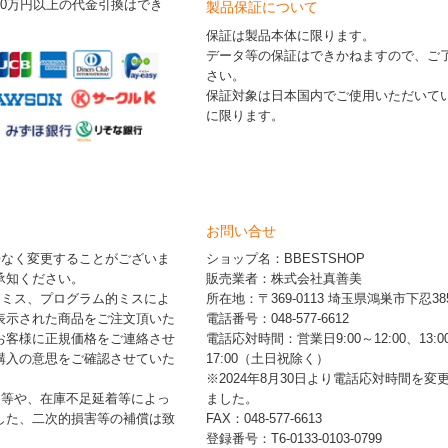
30万円以上の代金引換はでき
製品保証について
保証は製品本体に限ります。
データ等の保証はできかねますので、ご
さい。
保証対象は日本国内でご使用いただいて
に限ります。
お問い合せ
告なく変更することがございま
ショップ名：BBESTSHOP
承知ください。
販売業者：株式会社真善美
的ミス、プログラム的ミスによ
所在地：〒369-0113 埼玉県鴻巣市下忍385
表示された商品をご注文頂いた
電話番号：048-577-6612
お客様に正規価格をご連絡させ
電話応対時間：営業日9:00～12:00、13:0
購入の意思をご確認させていた
17:00（土日祝除く）
※2024年8月30日より電話応対時間を変
品等や、在庫不足延着等によっ
ました。
した、二次的損害等の補償は致
FAX：048-577-6613
登録番号：T6-0133-0103-0799