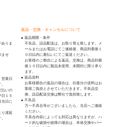
返品・交換・キャンセルについて
● 返品期限・条件
がありま
不良品、誤品配送は、お取り替え致します。メ
ールまたはお電話にてご連絡後、商品到着後１
来ませ
０日以内に着払いにてご返送ください。
お客様のご都合による返品、交換は、商品到着
後１０日以内に製品未使用、未開封に限り承り
ます。
● 返品送料
、営業日
お客様都合の返品の場合は、往復分の送料はお
す。
客様ご負担とさせていただきます。不良品交
支払いの
換、誤品配送交換は弊社で負担致します。
平日１５
● 不良品
日当日に
万一不具合等がございましたら、当店へご連絡
ください。
より遅延
不具合内容によっても対応は異なりますが、ハ
す。
ード的な破損や故障の場合は、本体交換やパー