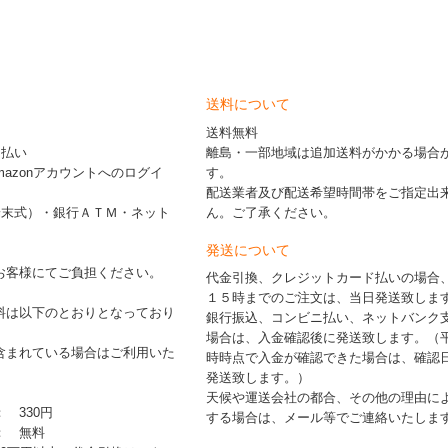
送料について
送料無料
ド払い
離島・一部地域は追加送料がかかる場合
※Amazonアカウントへのログイ
す。
配送業者及び配送希望時間帯をご指定出
端末式）・銀行ＡＴＭ・ネット
ん。ご了承ください。
発送について
お客様にてご負担ください。
代金引換、クレジットカード払いの場合
１５時までのご注文は、当日発送致しま
料は以下のとおりとなっており
銀行振込、コンビニ払い、ネットバンク
場合は、入金確認後に発送致します。（
含まれている場合はご利用いた
時時点で入金が確認できた場合は、確認
発送致します。）
天候や運送会社の都合、その他の理由に
： 330円
する場合は、メール等でご連絡いたしま
 ： 無料