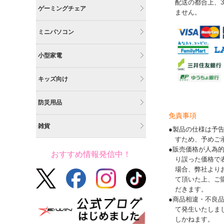
配送の都合上、
ゲーミングチェア
ません。
ミニパソコン
小型家電
キッズ向け
防災用品
免責事項
雑貨
●製品の仕様は予
すため、予めご
●販売価格が人為
おすすめ情報発信中！
り誤った価格で
場合、弊社より
て頂いた上、ご
だきます。
●商品相違・不良
て発生いたしま
しかねます。