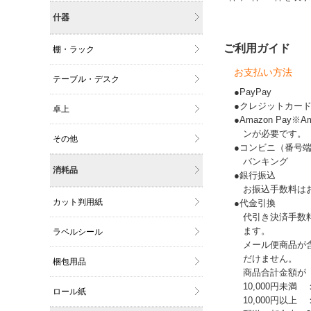
什器
ご利用ガイド
棚・ラック
お支払い方法
テーブル・デスク
●PayPay
●クレジットカー
卓上
●Amazon Pay
ンが必要です。
その他
●コンビニ（番号
バンキング
消耗品
●銀行振込
お振込手数料は
カット判用紙
●代金引換
代引き決済手数
ます。
ラベルシール
メール便商品が
だけません。
梱包用品
商品合計金額が
10,000円未満 
ロール紙
10,000円以上