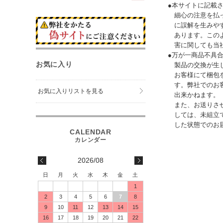
●本サイトに記載
細心の注意を払
に誤解を生みや
あります。この
害に関しても当
●万が一商品不具
お気に入り
製品の交換が生
お客様にて梱包
す。弊社でのお
お気に入りリストを見る
出来かねます。
また、お送りさ
しては、未組立
した状態でのお
2026/08
日
月
火
水
木
金
土
1
2
3
4
5
6
7
8
9
10
11
12
13
14
15
16
17
18
19
20
21
22