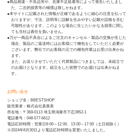
●商品相違・不良品等や、在庫不足延着等によって発生いたしまし
た、二次的損害等の補償は致しかねます。
●本サイトに記載された情報が正確であるように細心の注意を払って
おりますが、寸法、説明等に誤解を生みやすい記載や誤植を含む
可能性があります。このような場合に生じたいかなる損害に関し
ても当社は責任を負いません。
●万が一商品不具合によるご注文のキャンセル・製品の交換が生じた
場合、製品のご返送時にはお客様にて梱包をしていただく必要が
ございます。弊社でのお客様の元での梱包作業はお受け出来かね
ます。
また、お送りさせていただく代替製品につきましては、未組立で
のお届けとなります。組立をした状態でのお届けは出来かねま
す。
お問い合せ
ショップ名：BBESTSHOP
販売業者：株式会社真善美
所在地：〒369-0113 埼玉県鴻巣市下忍3852-1
電話番号：048-577-6612
電話応対時間：営業日9:00～12:00、13:00～17:00（土日祝除く）
※2024年8月30日より電話応対時間を変更いたしました。