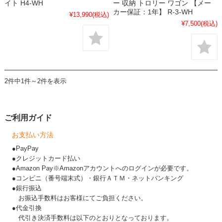
イト H4-WH
ー 収納 トロリー ワゴン 【メー
カー保証：1年】 R-3-WH
¥13,990
(税込)
¥7,500
(税込)
2件中1件～2件を表示
ご利用ガイド
お支払い方法
●PayPay
●クレジットカード払い
●Amazon Pay※Amazonアカウントへのログインが必要です。
●コンビニ（番号端末式）・銀行ＡＴＭ・ネットバンキング
●銀行振込
お振込手数料はお客様にてご負担ください。
●代金引換
代引き決済手数料は以下のとおりとなっております。