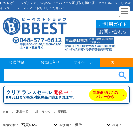
E-WIN ゲーミングチェア、Skynew ミニパソコン正規取り扱い店！アクリルインテリアや
インクジェットメディアもお任せください！
ご利用ガイド
お問い合わせ
会員登録
お気に入り
マイページ
カート
クリアランスセール
開催中！
対象商品はこの
→
バナーから
8月31日まで毎週対象商品が追加されます。
TOP
家具一覧
棚・ラック
変形型
表示切替：
並び順：
在庫：