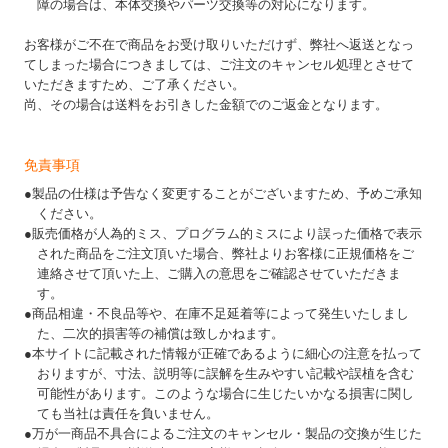
障の場合は、本体交換やパーツ交換等の対応になります。
お客様がご不在で商品をお受け取りいただけず、弊社へ返送となっ
てしまった場合につきましては、ご注文のキャンセル処理とさせて
いただきますため、ご了承ください。
尚、その場合は送料をお引きした金額でのご返金となります。
免責事項
●製品の仕様は予告なく変更することがございますため、予めご承知
ください。
●販売価格が人為的ミス、プログラム的ミスにより誤った価格で表示
された商品をご注文頂いた場合、弊社よりお客様に正規価格をご
連絡させて頂いた上、ご購入の意思をご確認させていただきま
す。
●商品相違・不良品等や、在庫不足延着等によって発生いたしまし
た、二次的損害等の補償は致しかねます。
●本サイトに記載された情報が正確であるように細心の注意を払って
おりますが、寸法、説明等に誤解を生みやすい記載や誤植を含む
可能性があります。このような場合に生じたいかなる損害に関し
ても当社は責任を負いません。
●万が一商品不具合によるご注文のキャンセル・製品の交換が生じた