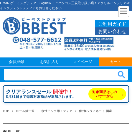
E-WIN ゲーミングチェア、Skynew ミニパソコン正規取り扱い店！アクリルインテリアや
インクジェットメディアもお任せください！
ご利用ガイド
お問い合わせ
会員登録
お気に入り
マイページ
カート
クリアランスセール
開催中！
対象商品はこの
→
バナーから
8月31日まで毎週対象商品が追加されます。
TOP
ロール紙一覧
水性インク用メディア
糊付UVラミネート 国産